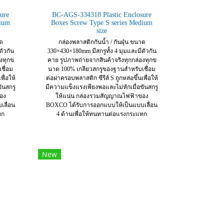
ure
BC-AGS-334318 Plastic Enclosure
dium
Boxes Screw Type S series Medium
size
าด
กล่องพลาสติกกันน้ำ / กันฝุ่น ขนาด
ตัวกัน
330×430×180mm มีสกรูทั้ง 4 มุมและมีตัวกัน
งทุกข
คาย รูปภาพถ่ายจากสินค้าจริงทุกกล่องทุกข
ชื่อม
นาด 100% เกลียวสกรูของฐานสำหรับเชื่อม
พื่อให้
ต่อฝาครอบพลาสติก ซีรีส์ S ถูกหล่อขึ้นเพื่อให้
ันสกรู
มีความแข็งแรงเพียงพอและไม่หักเมื่อขันสกรู
อง
ให้แน่น กล่องรวมสัญญาณไฟฟ้าของ
ลื่อน
BOXCO ได้รับการออกแบบให้เป็นแบบเลื่อน
ทก
4 ด้านเพื่อให้ทนทานต่อแรงกระแทก
New