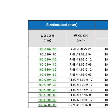
Size(included cover)
W X L X H
W X L X H
(mm)
(inch)
190×190×130
7.48×7.48×5.12
B
190x280x100
7.48x11.02x3.94
B
190×280×130
7.48×11.02×5.12
B
190×280×180
7.48×11.02×7.09
B
190×380×130
7.48×14.96×5.12
B
190×380×180
7.48×14.96×7.09
B
280×280×130
11.02×11.02×5.12
B
280×340×130
11.02×13.39×5.12
B
280×380×130
11.02×14.96×5.12
B
280×380×180
11.02×14.96×7.09
B
280×560×130
11.02×22.05×5.12
B
330×430×180
12.99×16.93×7.09
B