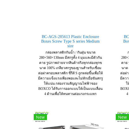
BC-AGS-285613 Plastic Enclosure
BC
Boxes Screw Type S series Medium
Box
size
กล่องพลาสติกกันน้ำ / กันฝุ่น ขนาด
ก
280×560×130mm มีสกรูทั้ง 4 มุมและมีตัวกัน
280×3
คาย รูปภาพถ่ายจากสินค้าจริงทุกกล่องทุกข
คาย 
นาด 100% เกลียวสกรูของฐานสำหรับเชื่อม
นาด 
ต่อฝาครอบพลาสติก ซีรีส์ S ถูกหล่อขึ้นเพื่อให้
ต่อฝาค
มีความแข็งแรงเพียงพอและไม่หักเมื่อขันสกรู
มีควา
ให้แน่น กล่องรวมสัญญาณไฟฟ้าของ
ใ
BOXCO ได้รับการออกแบบให้เป็นแบบเลื่อน
BOXC
4 ด้านเพื่อให้ทนทานต่อแรงกระแทก
4
New
New