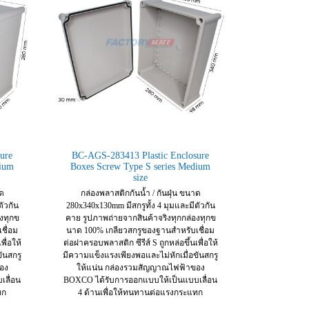
ure
BC-AGS-283413 Plastic Enclosure
dium
Boxes Screw Type S series Medium
size
าด
กล่องพลาสติกกันน้ำ / กันฝุ่น ขนาด
ตัวกัน
280x340x130mm มีสกรูทั้ง 4 มุมและมีตัวกัน
งทุกข
คาย รูปภาพถ่ายจากสินค้าจริงทุกกล่องทุกข
ชื่อม
นาด 100% เกลียวสกรูของฐานสำหรับเชื่อม
พื่อให้
ต่อฝาครอบพลาสติก ซีรีส์ S ถูกหล่อขึ้นเพื่อให้
ันสกรู
มีความแข็งแรงเพียงพอและไม่หักเมื่อขันสกรู
อง
ให้แน่น กล่องรวมสัญญาณไฟฟ้าของ
ลื่อน
BOXCO ได้รับการออกแบบให้เป็นแบบเลื่อน
ทก
4 ด้านเพื่อให้ทนทานต่อแรงกระแทก