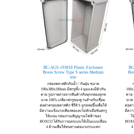
BC-AGS-193818 Plastic Enclosure
BC
Boxes Screw Type S series Medium
Box
size
กล่องพลาสติกกันน้ำ / กันฝุ่น ขนาด
ก
190x380x180mm มีสกรูทั้ง 4 มุมและมีตัวกัน
190x3
คาย รูปภาพถ่ายจากสินค้าจริงทุกกล่องทุกข
คาย 
นาด 100% เกลียวสกรูของฐานสำหรับเชื่อม
นาด 
ต่อฝาครอบพลาสติก ซีรีส์ S ถูกหล่อขึ้นเพื่อให้
ต่อฝาค
มีความแข็งแรงเพียงพอและไม่หักเมื่อขันสกรู
มีควา
ให้แน่น กล่องรวมสัญญาณไฟฟ้าของ
ใ
BOXCO ได้รับการออกแบบให้เป็นแบบเลื่อน
BOXC
4 ด้านเพื่อให้ทนทานต่อแรงกระแทก
4