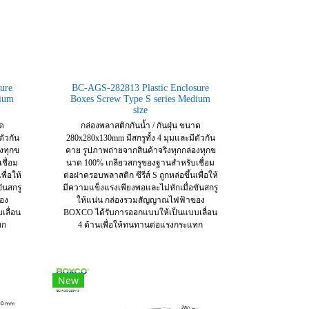
ure
BC-AGS-282813 Plastic Enclosure
dium
Boxes Screw Type S series Medium
size
าด
กล่องพลาสติกกันน้ำ / กันฝุ่น ขนาด
ตัวกัน
280x280x130mm มีสกรูทั้ง 4 มุมและมีตัวกัน
งทุกข
คาย รูปภาพถ่ายจากสินค้าจริงทุกกล่องทุกข
ชื่อม
นาด 100% เกลียวสกรูของฐานสำหรับเชื่อม
พื่อให้
ต่อฝาครอบพลาสติก ซีรีส์ S ถูกหล่อขึ้นเพื่อให้
ันสกรู
มีความแข็งแรงเพียงพอและไม่หักเมื่อขันสกรู
อง
ให้แน่น กล่องรวมสัญญาณไฟฟ้าของ
ลื่อน
BOXCO ได้รับการออกแบบให้เป็นแบบเลื่อน
ทก
4 ด้านเพื่อให้ทนทานต่อแรงกระแทก
New