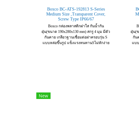
Boxco BC-ATS-192813 S-Series
B
Medium Size ,Transparent Cover,
M
Screw Type IP66/67
Boxco กล่องพลาสติกฝาใส กันน้ำกัน
B
ฝุ่น(ขนาด 190x280x130 mm) สกรู 4 มุม มีตัว
ฝุ่น(
กันคาย เกลียวฐานเชื่อมต่อฝาครอบรุ่น S
กัน
แบบหล่อขึ้นรูป แข็งแรงทนทานSไม่หักง่าย
แบบห
New