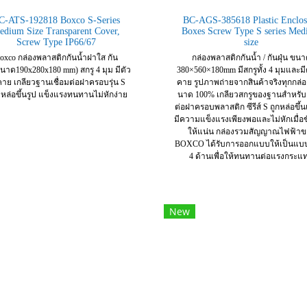
C-ATS-192818 Boxco S-Series
BC-AGS-385618 Plastic Enclos
edium Size Transparent Cover,
Boxes Screw Type S series Me
Screw Type IP66/67
size
oxco กล่องพลาสติกกันน้ำฝาใส กัน
กล่องพลาสติกกันน้ำ / กันฝุ่น ขน
ขนาด190x280x180 mm) สกรู 4 มุม มีตัว
380×560×180mm มีสกรูทั้ง 4 มุมและมี
คาย เกลียวฐานเชื่อมต่อฝาครอบรุ่น S
คาย รูปภาพถ่ายจากสินค้าจริงทุกกล่อ
ล่อขึ้นรูป แข็งแรงทนทานไม่หักง่าย
นาด 100% เกลียวสกรูของฐานสำหรับเ
ต่อฝาครอบพลาสติก ซีรีส์ S ถูกหล่อขึ้นเ
มีความแข็งแรงเพียงพอและไม่หักเมื่อข
ให้แน่น กล่องรวมสัญญาณไฟฟ้าข
BOXCO ได้รับการออกแบบให้เป็นแบบเ
4 ด้านเพื่อให้ทนทานต่อแรงกระแ
New