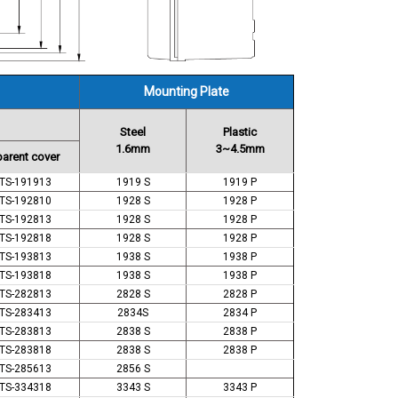
Mounting Plate
Steel
Plastic
1.6mm
3~4.5mm
arent cover
TS-191913
1919 S
1919 P
TS-192810
1928 S
1928 P
TS-192813
1928 S
1928 P
TS-192818
1928 S
1928 P
TS-193813
1938 S
1938 P
TS-193818
1938 S
1938 P
TS-282813
2828 S
2828 P
TS-283413
2834S
2834 P
TS-283813
2838 S
2838 P
TS-283818
2838 S
2838 P
TS-285613
2856 S
TS-334318
3343 S
3343 P