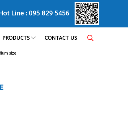
Hot Line :
095 829 5456
PRODUCTS
CONTACT US
dium size
E