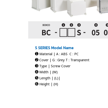
S SERIES Model Name
➊
Material | A : ABS C : PC
➋
Cover | G : Grey T : Transparent
➌
Type | Screw Cover
➍
Width | (W)
➎
Length | (L)|
➏
Height | (H)