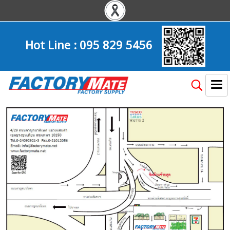
Hot Line :
095 829 5456