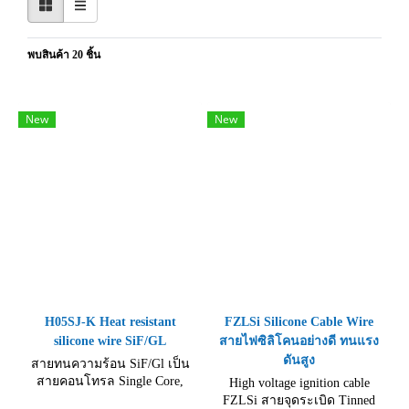
พบสินค้า 20 ชิ้น
New
New
H05SJ-K Heat resistant
FZLSi Silicone Cable Wire
silicone wire SiF/GL
สายไฟซิลิโคนอย่างดี ทนแรง
ดันสูง
สายทนความร้อน SiF/Gl เป็น
สายคอนโทรล Single Core,
High voltage ignition cable
H05SJ-K Heat resistant silicone
FZLSi สายจุดระเบิด Tinned