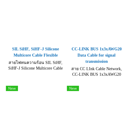
SIL SiHF, SiHF-J Silicone
CC-LINK BUS 1x3xAWG20
Multicore Cable Flexible
Data Cable for signal
transmission
สายไฟทนความร้อน SIL SiHF,
SiHF-J Silicone Multicore Cable
สาย CC LInk Cable Network,
Flexible For connection of
CC-LINK BUS 1x3xAWG20
mobile electrical appliances
Ref. Std. CC-Link Specification
1.10, CM +75°C/+167°F or
New
New
PLTC