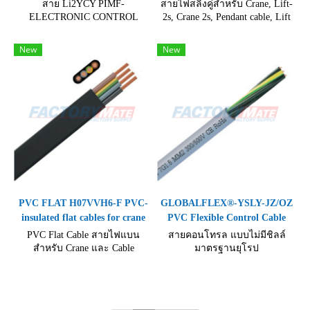
สาย Li2YCY PIMF-
สายไฟสลิงคู่สำหรับ Crane, Lift-
ELECTRONIC CONTROL
2s, Crane 2s, Pendant cable, Lift
CABLE มาตรฐานยุโรป
Cable - LIFT 2S PLUS สำหรับ
Standard flame-resistant acc. to
สำหรับงานลิฟท์ เครน และ
New
New
IEC 60332-1-2, Stranding as per
สายพานลำเลียง
VDE 0295, class 5
PVC FLAT H07VVH6-F PVC-
GLOBALFLEX®-YSLY-JZ/OZ
insulated flat cables for crane
PVC Flexible Control Cable
PVC Flat Cable สายไฟแบน
สายคอนโทรล แบบไม่มีชิลล์
สำหรับ Crane และ Cable
มาตรฐานยุโรป
Trolley งานลากเคลื่อนที่ไปมา
GLOBALFLEX®-YSLY-JZ/OZ
ในงานเครน ฮอยท์ ลิฟท์
สำหรับติดตั้งในไฟฟ้าสำหรับ
สายพาน ลำเลียง เชื่อมต่อกับ
โรงงานอุตสาหกรรมโดยเฉพาะ
เครื่องจักรที่มีการเคลื่อนที่
รับแรงดันไฟฟ้าได้สูง