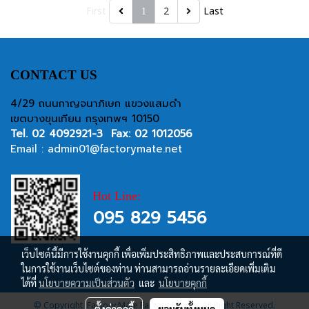
First
2
Last
1
CONTACT US
4/29 ถนนกาญจนาภิเษก แขวงแสมดำ
เขตบางขุนเทียน กรุงเทพฯ 10150
Tel.
02 4092921-3
Fax: 02 1012056
Email :
admin01@factorymate.net
Hot Line:
095 829 5456
เว็บไซต์นี้มีการใช้งานคุกกี้ เพื่อเพิ่มประสิทธิภาพและประสบการณ์ที่ดี
ในการใช้งานเว็บไซต์ของท่าน ท่านสามารถอ่านรายละเอียดเพิ่มเติม
ได้ที่
นโยบายความเป็นส่วนตัว
และ
นโยบายคุกกี้
© Copyright Factory Mate Factory Supply, All Right Reserved.