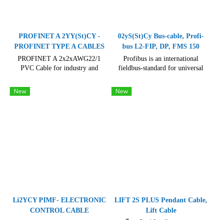
PROFINET A 2YY(St)CY -
02yS(St)Cy Bus-cable, Profi-
PROFINET TYPE A CABLES
bus L2-FIP, DP, FMS 150
PROFINET A 2x2xAWG22/1
Profibus is an international
PVC Cable for industry and
fieldbus-standard for universal
mechanical engineering.
application in production and
Categorie 5e better than class D
process automation. For fixed
New
New
to 100 MHz, RoHS 2011/65/EU
indoor installation.
Li2YCY PIMF- ELECTRONIC
LIFT 2S PLUS Pendant Cable,
CONTROL CABLE
Lift Cable