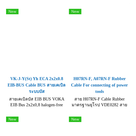
wire SiF/GL สำหรับเดินใน
Copper Wire 10kV สายหัวเทียน
สถานที่ที่มีอุณหภูมิสภาพ
ซิลิโคน ทนแรงดันสูง High
New
New
แวดล้อมสูงมาก
Cable 10000V Ignition wire
VK-J-Y(St) Yh ECA 2x2x0.8
H07RN-F, A07RN-F Rubber
EIB-BUS Cable BUS สายเคเบิล
Cable For connecting of power
ระบบบัส
tools
สายเคเบิลบัส EIB BUS VOKA
สาย H07RN-F Cable Rubber
EIB Bus 2x2x0,8 halogen-free
มาตรฐานยุโรป VDE0282 สาย
Eca Bus-cable acc. to KNX/EIB-
หุ้มด้วยฉนวนยาง RUBBER สี
specification Permanent indoor
ดำชนิดพิเศษ สามารถทน
New
New
installation 2x2x0,8
ความชื้น และกันน้ำได้ดี