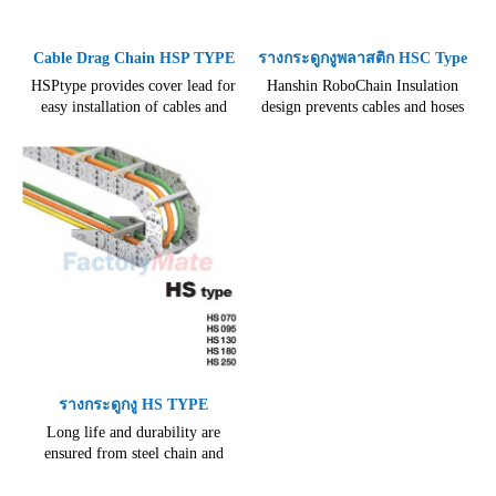
Cable Drag Chain HSP TYPE
รางกระดูกงูพลาสติก HSC Type
HSPtype provides cover lead for
Hanshin RoboChain Insulation
easy installation of cables and
design prevents cables and hoses
hoses.,Its light weight provides
from alien materials.,Its light
prompt movement.,Divider is
weight provides prompt
adjustable.,Applicable for factory
movement.,Body cover can be
automation, wood work, food
open for easy installation of cable
processing, industrial robot and
and hose.
many more.,150 various models
are manufactured.
รางกระดูกงู HS TYPE
Long life and durability are
ensured from steel chain and
aluminum supporter.,Link plate
is designed for the best safety.,