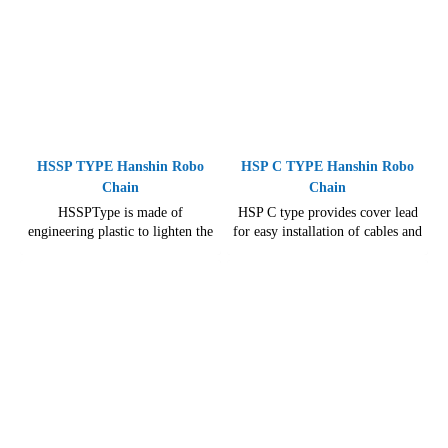
HSSP TYPE Hanshin Robo
HSP C TYPE Hanshin Robo
Chain
Chain
HSSPType is made of
HSP C type provides cover lead
engineering plastic to lighten the
for easy installation of cables and
weight applicable for long
hoses.,Its light weight provides
stroke.,Easily adjustable
prompt movement.,Divider is
dividers.,Machining center that
adjustable.,Applicable for factory
requires long stroke
automation, wood work, food
applications.,Side cover and
processing, industrial robot and
slider are attachable to link plate
many more.
for long stroke movement.