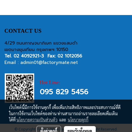
Customized holes of supporter
provide better support for cables
and hose.,For extensive motion,
I- or V-type is
recommended.,Standardized
CONTACT US
design is good for transporting
machine, milling machine, iron-
4/29 ถนนกาญจนาภิเษก แขวงแสมดำ
mill facility and most of
เขตบางขุนเทียน กรุงเทพฯ 10150
industrial application.
Tel.
02 4092921-3
Fax: 02 1012056
Email :
admin01@factorymate.net
Hot Line:
095 829 5456
เว็บไซต์นี้มีการใช้งานคุกกี้ เพื่อเพิ่มประสิทธิภาพและประสบการณ์ที่ดี
ในการใช้งานเว็บไซต์ของท่าน ท่านสามารถอ่านรายละเอียดเพิ่มเติม
ได้ที่
นโยบายความเป็นส่วนตัว
และ
นโยบายคุกกี้
© Copyright Factory Mate Factory Supply, All Right Reserved.
ตั้งค่าคุกกี้
ยอมรับทั้งหมด