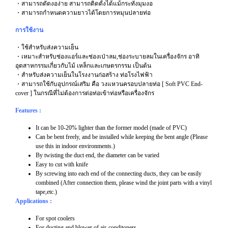
・สามารถดัดงอง่าย สามารถติดตั้งได้แม้กระทั่งมุมงอ
・สามารถกำหนดความยาวได้โดยการหมุนปลายท่อ
การใช้งาน
・ใช้สำหรับส่งความเย็น
・เหมาะสำหรับช่องแอร์และช่องเป่าลม,ช่องระบายลมในเครื่องจักร อาทิ
อุตสาหกรรมเกี่ยวกับไม้ เหล็กและเกษตรกรรม เป็นต้น
・สำหรับส่งความเย็นในโรงงานก่อสร้าง ท่อโรงไฟฟ้า
・สามารถใช้กับอุปกรณ์เสริม คือ วงแหวนครอบปลายท่อ [ Soft PVC End-
cover ] ในกรณีที่ไม่ต้องการต่อท่อเข้าท่อหรือเครื่องจักร
Features :
It can be 10-20% lighter than the former model (made of PVC)
Can be bent freely, and be installed while keeping the bent angle (Please
use this in indoor environments.)
By twisting the duct end, the diameter can be varied
Easy to cut with knife
By screwing into each end of the connecting ducts, they can be easily
combined (After connection them, please wind the joint parts with a vinyl
tape,etc.)
Applications :
For spot coolers
For ducting and blower of air-conditoners