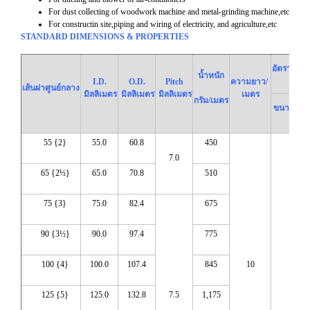
For dust collecting of woodwork machine and metal-grinding machine,etc
For constructin site,piping and wiring of electricity, and agriculture,etc
STANDARD DIMENSIONS & PROPERTIES
อัตราส่วนป
น้ำหนัก
I.D.
O.D.
Pitch
ความยาว/
เส้นผ่าศูนย์กลาง
มิลลิเมตร
มิลลิเมตร
มิลลิเมตร
เมตร
กรัม/เมตร
ขนาดขยา
55 {2}
55.0
60.8
450
7.0
65 {2½}
65.0
70.8
510
75 {3}
75.0
82.4
675
90 {3½}
90.0
97.4
775
100 {4}
100.0
107.4
845
10
20
125 {5}
125.0
132.8
7.5
1,175