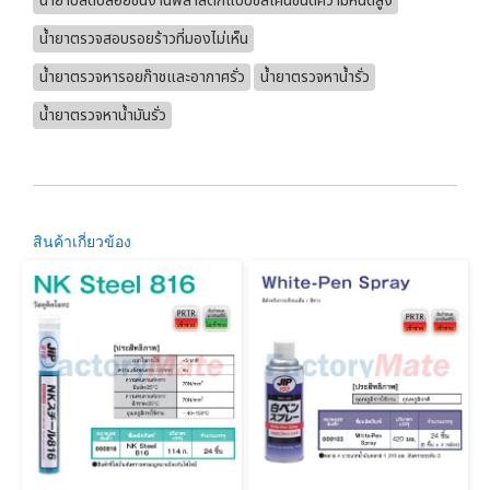
น้ำยาปลดปล่อยชิ้นงานพลาสติกแบบซิลิโคนชนิดความหนืดสูง
น้ำยาตรวจสอบรอยร้าวที่มองไม่เห็น
น้ำยาตรวจหารอยก๊าชและอากาศรั่ว
น้ำยาตรวจหาน้ำรั่ว
น้ำยาตรวจหาน้ำมันรั่ว
สินค้าเกี่ยวข้อง