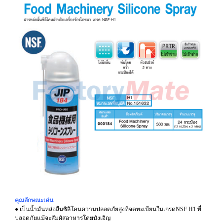
คุณลักษณะเด่น
● เป็นนํ้ามันหล่อลื่นซิลิโคนความปลอดภัยสูงที่จดทะเบียนในเกรดNSF H1 ที่
ปลอดภัยแม้จะสัมผัสอาหารโดยบังเอิญ