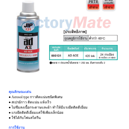
คุณลักษณะเด่น
● Aerosol type กาวติดแน่นชนิดพิเศษ
● สเปรย์กาว ติดแน่น แห้งเร็ว
● ไม่ซึมลงเนื้อกระดาษและผ้า ทำให้มีแรงยึดติดดีเยี่ยม
● แรงยึดติดดีเยี่ยมแค่ใช้เพียงเล็กน้อย
● ใช้ได้กับโฟมสไตรีน
การใช้งาน