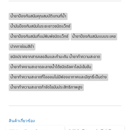
น้ำยาป้องกันสนิมคุณสมบัติแทนที่น้ำ
น้ำมันป้องกันสนิมในระยะยาวชนิดแว็กซ์
น้ำยาป้องกันสนิมที่แม่พิมพ์ชนิดแว็กซ์
น้ำยาป้องกันสนิมแบบระเหย
ปากกาซ่อมสีดำ
ชนิดปราศจากสารคลอลีนและกำมะถัน น้ำยาทำความสะอาด
น้ำยาทำคงามสะอาดละลายน้ำได้ชนิดอัลคาไลน์เข้มข้น
น้ำยาทำความสะอาดที่ไอออนไม่มีฟองอากาศและมีฤทธิ์เป็นด่าง
น้ำยาทำความสะอาดกำจัดไขมันประสิทธิภาพสูง
สินค้าเกี่ยวข้อง