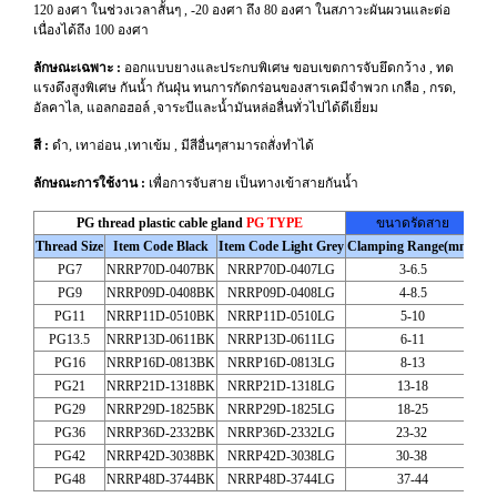
120 องศา ในช่วงเวลาสั้นๆ , -20 องศา ถึง 80 องศา ในสภาวะผันผวนและต่อ
เนื่องได้ถึง 100 องศา
ลักษณะเฉพาะ :
ออกแบบยางและประกบพิเศษ ขอบเขตการจับยึดกว้าง , ทด
แรงดึงสูงพิเศษ กันน้ำ กันฝุ่น ทนการกัดกร่อนของสารเคมีจำพวก เกลือ , กรด,
อัลคาไล, แอลกอฮอล์ ,จาระบีและน้ำมันหล่อลื่นทั่วไปได้ดีเยี่ยม
สี :
ดำ, เทาอ่อน ,เทาเข้ม , มีสีอื่นๆสามารถสั่งทำได้
ลักษณะการใช้งาน :
เพื่อการจับสาย เป็นทางเข้าสายกันน้ำ
PG thread plastic cable gland
PG TYPE
ขนาดรัดสาย
Thread Size
Item Code Black
Item Code Light Grey
Clamping Range(mm.)
Th
PG7
NRRP70D-0407BK
NRRP70D-0407LG
3-6.5
PG9
NRRP09D-0408BK
NRRP09D-0408LG
4-8.5
PG11
NRRP11D-0510BK
NRRP11D-0510LG
5-10
PG13.5
NRRP13D-0611BK
NRRP13D-0611LG
6-11
PG16
NRRP16D-0813BK
NRRP16D-0813LG
8-13
PG21
NRRP21D-1318BK
NRRP21D-1318LG
13-18
PG29
NRRP29D-1825BK
NRRP29D-1825LG
18-25
PG36
NRRP36D-2332BK
NRRP36D-2332LG
23-32
PG42
NRRP42D-3038BK
NRRP42D-3038LG
30-38
PG48
NRRP48D-3744BK
NRRP48D-3744LG
37-44