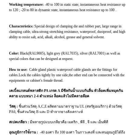
Working temperature:
-40 to 100 in static state, instantaneous heat resistance up
to 120 ; -20 to 80 in dynamic state, instantaneous heat resistance up to 100 .
Characteristics:
Special design of clamping die and rubber part, large range in
clamping cable, ultra-strong stretching resistance, waterproof, dustproof, and high
ability to resist salt, acid, alkali, alcohol, grease and general solvent.
Color:
Black(RAL9005), light grey (RAL7035), silver (RAL7001) as well as
special colors that can be designed at request.
How to use:
Cable gland plastic waterproof cable glands are the fittings for
cables.Lock the cables tightly by one side,the other end can be connected with the
equipments or cabinet’s female thread.
เคเบิ้ลแกลนด์พลาสติก PA เกรด A มีซีลกันน้ำแบบกันลื่น หัวล็อคเพิ่มหมุดกัน
คลาย แบบหนา 2-4 ตำแหน่ง ล็อคแล้วไม่มีคลายล๊อค
วัสดุ :
ชิ้นส่วนวัสดุ A,C,E ผลิตตามมาตราฐาน UL (สหรัฐอเมริกา) ด้วยวัสดุ
PA6, ชิ้นส่วนวัสดุ B และ D ทำจากยางสังเคราะห์
สเปคเกลียว :
มีหลายรูปแบบเกลียวคือ เมตริก , พีจี , จี และ เอ็นพีที
อุณภูมิการใช่้งาน :
-40 องศา ถึง 100 องศา ในภาวะคงที่ และทนอุณภูมิได้ถึง