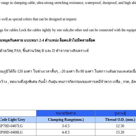
ange in clamping cable, ultra-strong stretching resistance, waterproof, dustproof, and high ability
l as special colors that can be designed at request.
ngs for cables.Lock the cables tightly by one side,the other end can be connected with the equipm
เพิ่มหมุดกันคลาย แบบหนา 2-4 ตำแหน่ง ล็อคแล้วไม่มีคลายล๊อค
้วยวัสดุ PA6, ชิ้นส่วนวัสดุ B และ D ทำจากยางสังเคราะห์
ภูมิได้ถึง 120 องศา ในช่วงเวลาสั้นๆ , -20 องศา ถึง 80 องศา ในสภาวะผันผวนและต่อเนื่
 ทดแรงดึงสูงพิเศษ กันน้ำ กันฝุ่น ทนการกัดกร่อนของสารเคมีจำพวก เกลือ , กรด, อัลคาไ
ขนาดรัดสาย
รูเจาะตู้
Code Light Grey
Clamping Range(mm.)
Thread O.D. (mm.)
P70D-0407LG
3-6.5
12.50
P09D-0408LG
4-8.5
15.20