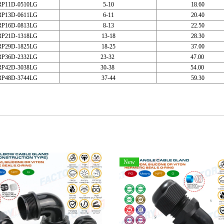
P11D-0510LG
5-10
18.60
P13D-0611LG
6-11
20.40
P16D-0813LG
8-13
22.50
P21D-1318LG
13-18
28.30
P29D-1825LG
18-25
37.00
P36D-2332LG
23-32
47.00
P42D-3038LG
30-38
54.00
P48D-3744LG
37-44
59.30
New