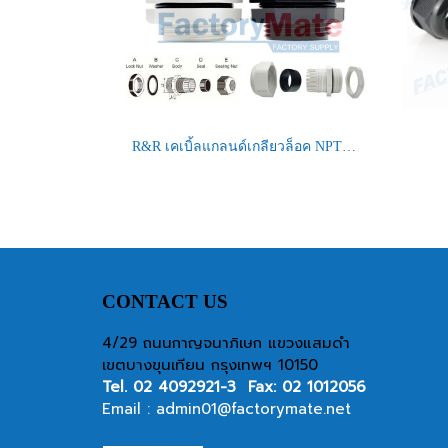
R&R เคเบิ้ลแกลนด์เกลียวล็อค NPT 1"
CONTACT US
4/29 ถนนกาญจนาภิเษก แขวงแสมดำ
เขตบางขุนเทียน กรุงเทพฯ 10150
Tel.
02 4092921-3
Fax: 02 1012056
Email :
admin01@factorymate.net