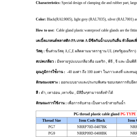
Characteristics:
Special design of clamping die and rubber part, large r
Color:
Black(RAL9005), light grey (RAL7035), silver (RAL7001) as wel
How to use:
Cable gland plastic waterproof cable glands are the fitti
เคเบิ้ลแกลนด์พลาสติก PA เกรด A มีซีลกันน้ำแบบกันลื่น หัวล็อค
วัสดุ :
ชิ้นส่วนวัสดุ A,C,E ผลิตตามมาตราฐาน UL (สหรัฐอเมริกา) ด
สเปคเกลียว :
มีหลายรูปแบบเกลียวคือ เมตริก , พีจี , จี และ เอ็นพีที
อุณภูมิการใช่้งาน :
-40 องศา ถึง 100 องศา ในภาวะคงที่ และทนอุณ
ลักษณะเฉพาะ :
ออกแบบยางและประกบพิเศษ ขอบเขตการจับยึดกว้าง ,
สี :
ดำ, เทาอ่อน ,เทาเข้ม , มีสีอื่นๆสามารถสั่งทำได้
ลักษณะการใช้งาน :
เพื่อการจับสาย เป็นทางเข้าสายกันน้ำ
PG thread plastic cable gland
PG TYPE
Thread Size
Item Code Black
Item 
PG7
NRRP70D-0407BK
NRR
PG9
NRRP09D-0408BK
NRR