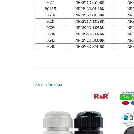
PG11
NRRP11D-0510BK
NRR
PG13.5
NRRP13D-0611BK
NRR
PG16
NRRP16D-0813BK
NRR
PG21
NRRP21D-1318BK
NRR
PG29
NRRP29D-1825BK
NRR
PG36
NRRP36D-2332BK
NRR
PG42
NRRP42D-3038BK
NRR
PG48
NRRP48D-3744BK
NRR
สินค้าเกี่ยวข้อง
New