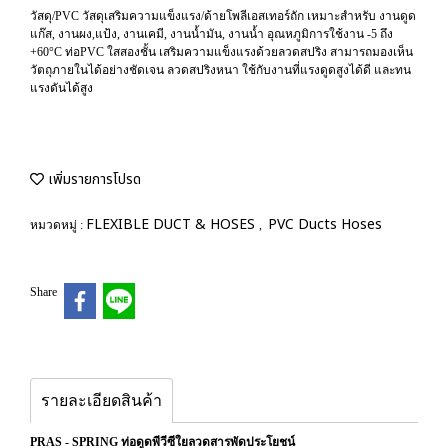
วัสดุ/PVC วัสดุเสริมความแข็งแรง/ด้ายโพลีเอสเทอร์ถัก เหมาะสำหรับ งานดูด
แก๊ส, งานผง,แป้ง, งานเคมี, งานน้ำมัน, งานน้ำ อุณหภูมิการใช้งาน -5 ถึง
+60°C ท่อPVC ใสสองชั้น เสริมความแข็งแรงด้วยลวดสปริง สามารถมองเห็น
วัตถุภายในได้อย่างชัดเจน ลวดสปริงหนา ใช้กับงานที่แรงดูดสูงได้ดี และทน
แรงดันได้สูง
เพิ่มรายการโปรด
FLEXIBLE DUCT & HOSES
PVC Ducts Hoses
หมวดหมู่ :
,
Share
รายละเอียดสินค้า
PRAS - SPRING ท่อดูดพีวีซีใยลวดสารพัดประโยชน์