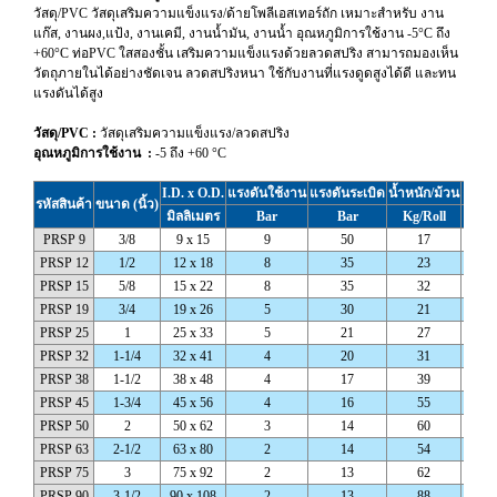
วัสดุ/PVC วัสดุเสริมความแข็งแรง/ด้ายโพลีเอสเทอร์ถัก เหมาะสำหรับ งาน
แก๊ส, งานผง,แป้ง, งานเคมี, งานน้ำมัน, งานน้ำ อุณหภูมิการใช้งาน -5°C ถึง
+60°C ท่อPVC ใสสองชั้น เสริมความแข็งแรงด้วยลวดสปริง สามารถมองเห็น
วัตถุภายในได้อย่างชัดเจน ลวดสปริงหนา ใช้กับงานที่แรงดูดสูงได้ดี และทน
แรงดันได้สูง
วัสดุ/PVC :
วัสดุเสริมความแข็งแรง/ลวดสปริง
อุณหภูมิการใช้งาน :
-5 ถึง +60 °C
I.D. x O.D.
แรงดันใช้งาน
แรงดันระเบิด
น้ำหนัก/ม้วน
ความ
รหัสสินค้า
ขนาด (นิ้ว)
มิลลิเมตร
Bar
Bar
Kg/Roll
เม
PRSP 9
3/8
9 x 15
9
50
17
10
PRSP 12
1/2
12 x 18
8
35
23
10
PRSP 15
5/8
15 x 22
8
35
32
10
PRSP 19
3/4
19 x 26
5
30
21
5
PRSP 25
1
25 x 33
5
21
27
5
PRSP 32
1-1/4
32 x 41
4
20
31
4
PRSP 38
1-1/2
38 x 48
4
17
39
4
PRSP 45
1-3/4
45 x 56
4
16
55
4
PRSP 50
2
50 x 62
3
14
60
4
PRSP 63
2-1/2
63 x 80
2
14
54
2
PRSP 75
3
75 x 92
2
13
62
2
PRSP 90
3-1/2
90 x 108
2
13
88
2