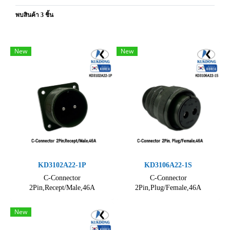
พบสินค้า 3 ชิ้น
New
New
KD3102A22-1P
KD3106A22-1S
C-Connector
C-Connector
2Pin,Recept/Male,46A
2Pin,Plug/Female,46A
New