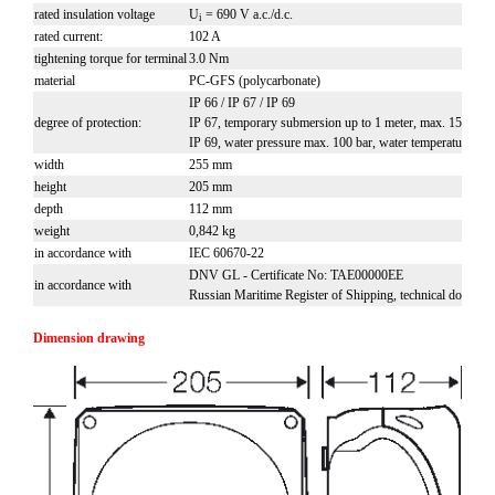
rated insulation voltage
U
= 690 V a.c./d.c.
i
rated current:
102 A
tightening torque for terminal
3.0 Nm
material
PC-GFS (polycarbonate)
IP 66 / IP 67 / IP 69
degree of protection:
IP 67, temporary submersion up to 1 meter, max. 15 minu
IP 69, water pressure max. 100 bar, water temperature max
width
255 mm
height
205 mm
depth
112 mm
weight
0,842 kg
in accordance with
IEC 60670-22
DNV GL - Certificate No: TAE00000EE
in accordance with
Russian Maritime Register of Shipping, technical documen
Dimension drawing