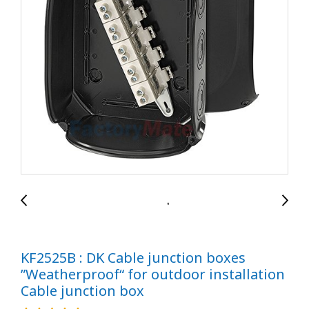
KF2525B : DK Cable junction boxes
”Weatherproof“ for outdoor installation
Cable junction box