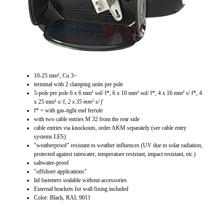
10-25 mm², Cu 3~
terminal with 2 clamping units per pole
5-pole per pole 6 x 6 mm² sol/ f*, 6 x 10 mm² sol/ f*, 4 x 16 mm² s/ f*, 4
x 25 mm² s/ f
, 2 x 35 mm² s/ f
f* = with gas-tight end ferrule
with two cable entries M 32 from the rear side
cable entries via knockouts, order AKM separately (see cable entry
systems LES)
"weatherproof" resistant to weather influences (UV due to solar radiation,
protected against rainwater, temperature resistant, impact resistant, etc.)
saltwater-proof
"offshore applications"
lid fasteners sealable without accessories
External brackets for wall fixing included
Color: Black, RAL 9011