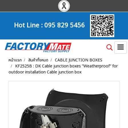
Hot Line :
095 829 5456
หน้าแรก
สินค้าทั้งหมด
CABLE JUNCTION BOXES
KF2525B : DK Cable junction boxes ”Weatherproof“ for
outdoor installation Cable junction box