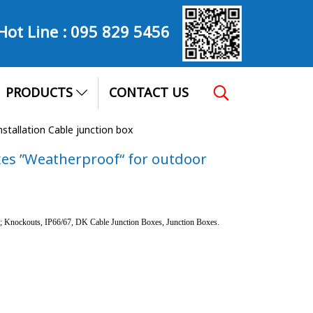
Hot Line :
095 829 5456
PRODUCTS
CONTACT US
stallation Cable junction box
xes ”Weatherproof“ for outdoor
 Knockouts, IP66/67, DK Cable Junction Boxes, Junction Boxes.