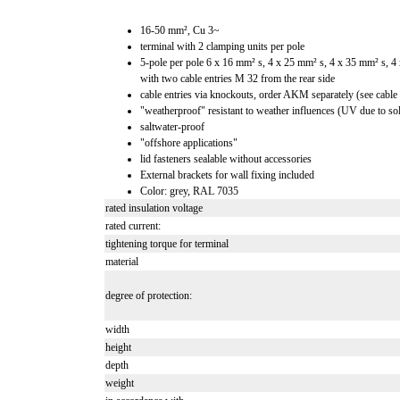
16-50 mm², Cu 3~
terminal with 2 clamping units per pole
5-pole per pole 6 x 16 mm² s, 4 x 25 mm² s, 4 x 35 mm² s, 4
with two cable entries M 32 from the rear side
cable entries via knockouts, order AKM separately (see cabl
"weatherproof" resistant to weather influences (UV due to solar
saltwater-proof
"offshore applications"
lid fasteners sealable without accessories
External brackets for wall fixing included
Color: grey, RAL 7035
rated insulation voltage
rated current:
tightening torque for terminal
material
degree of protection:
width
height
depth
weight