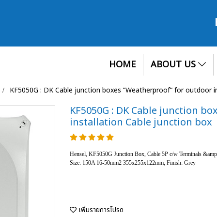
HOME
ABOUT US
KF5050G : DK Cable junction boxes ”Weatherproof“ for outdoor in
KF5050G : DK Cable junction bo
installation Cable junction box
Hensel, KF5050G Junction Box, Cable 5P c/w Terminals &amp;
Size: 150A 16-50mm2 355x255x122mm, Finish: Grey
เพิ่มรายการโปรด