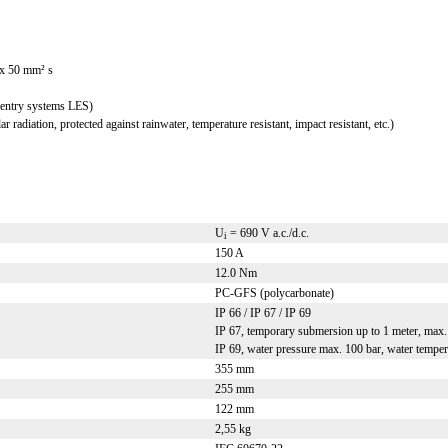
 x 50 mm² s
e entry systems LES)
 radiation, protected against rainwater, temperature resistant, impact resistant, etc.)
U
= 690 V a.c./d.c.
i
150 A
12.0 Nm
PC-GFS (polycarbonate)
IP 66 / IP 67 / IP 69
IP 67, temporary submersion up to 1 meter, max.
IP 69, water pressure max. 100 bar, water tempe
355 mm
255 mm
122 mm
2,55 kg