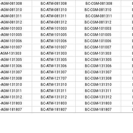
-AGM-081308
BC-ATM-081308
BC-CGM-081308
-AGM-081310
BC-ATM-081310
BC-CGM-081310
-AGM-081311
BC-ATM-081311
BC-CGM-081311
-AGM-081312
BC-ATM-081312
BC-CGM-081312
-AGM-101003
BC-ATM-101003
BC-CGM-101003
-AGM-101005
BC-ATM-101005
BC-CGM-101005
-AGM-101006
BC-ATM-101006
BC-CGM-101006
-AGM-101007
BC-ATM-101007
BC-CGM-101007
-AGM-131303
BC-ATM-131303
BC-CGM-131303
-AGM-131305
BC-ATM-131305
BC-CGM-131305
-AGM-131306
BC-ATM-131306
BC-CGM-131306
-AGM-131307
BC-ATM-131307
BC-CGM-131307
-AGM-131308
BC-ATM-121707
BC-CGM-131308
-AGM-131310
BC-ATM-131310
BC-CGM-131310
-AGM-131311
BC-ATM-131311
BC-CGM-131311
-AGM-131312
BC-ATM-131312
BC-CGM-131312
-AGM-131803
BC-ATM-131803
BC-CGM-131803
-AGM-181807
BC-ATM-181807
BC-CGM-181807