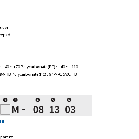
cover
eypad
- 40 ~ +70 Polycarbonate(PC) : - 40 ~ +110
 94-HB Polycarbonate(PC) : 94-V-0, 5VA, HB
me
sparent