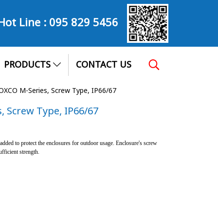
Hot Line :
095 829 5456
PRODUCTS
CONTACT US
XCO M-Series, Screw Type, IP66/67
 Screw Type, IP66/67
dded to protect the enclosures for outdoor usage. Enclosure's screw
fficient strength.