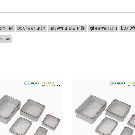
erminal
box ไฟฟ้า เหล็ก
กล่องพักสายไฟ เหล็ก
ตู้ไฟฟ้าพลาสติก
box ไฟ
ิก abs