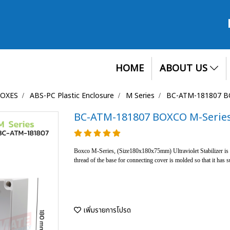
HOME
ABOUT US
BOXES
ABS-PC Plastic Enclosure
M Series
BC-ATM-181807 BO
BC-ATM-181807 BOXCO M-Series,
Boxco M-Series, (Size180x180x75mm) Ultraviolet Stabilizer is a
thread of the base for connecting cover is molded so that it has su
เพิ่มรายการโปรด