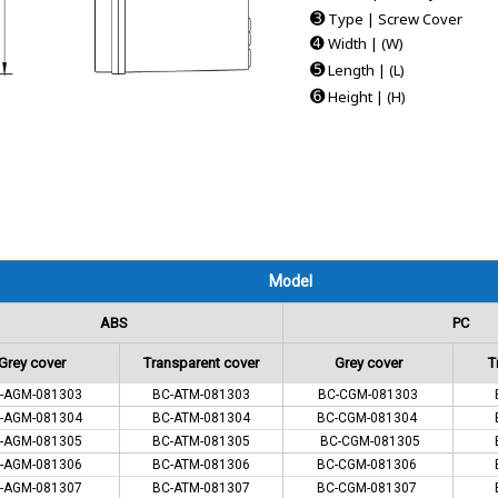
➌
Type | Screw Cover
➍
Width | (W)
➎
Length | (L)
➏
Height | (H)
Model
ABS
PC
Grey cover
Transparent cover
Grey cover
T
-AGM-081303
BC-ATM-081303
BC-CGM-081303
-AGM-081304
BC-ATM-081304
BC-CGM-081304
-AGM-081305
BC-ATM-081305
BC-CGM-081305
-AGM-081306
BC-ATM-081306
BC-CGM-081306
-AGM-081307
BC-ATM-081307
BC-CGM-081307