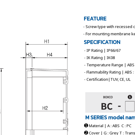
FEATURE
- Screw type with recessed 
- For mounting membrane k
SPECIFICATION
- IP Rating | IP66/67
- IK Rating | IK08
- Temperature Range | ABS : 
- Flammability Rating | ABS :
- Certification|TUV, CE, UL
M SERIES model na
➊
Material | A : ABS C : PC
➋
Cover | G : Grey T : Tran