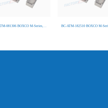
BC-ATM-081306 BOXCO M-Series, Screw Type, IP66/67