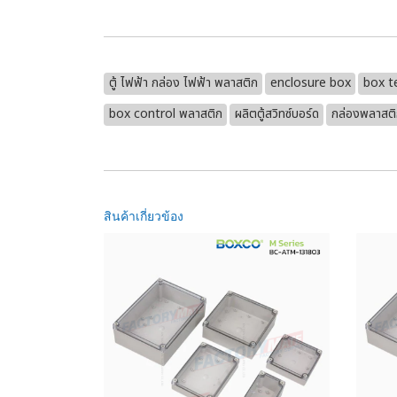
ตู้ ไฟฟ้า กล่อง ไฟฟ้า พลาสติก
enclosure box
box t
box control พลาสติก
ผลิตตู้สวิทซ์บอร์ด
กล่องพลาสต
สินค้าเกี่ยวข้อง