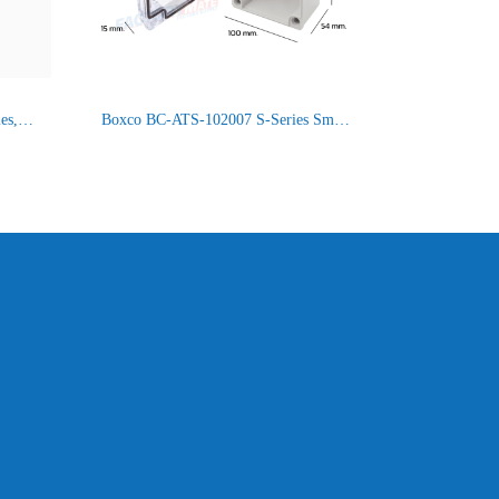
BC-ATM-182510 BOXCO M-Series, Screw Type, IP66/67
Boxco BC-ATS-102007 S-Series Small Size, Transparent Cover, Screw Type IP66/67