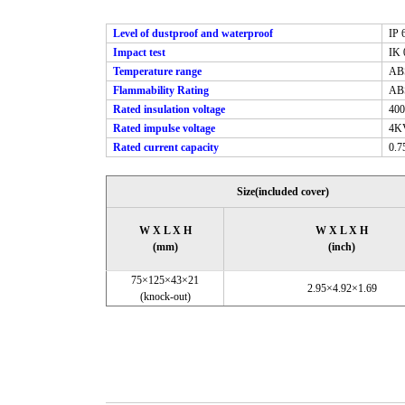
Level of dustproof and waterproof
IP 6
Impact test
IK 
Temperature range
ABS 
Flammability Rating
ABS 
Rated insulation voltage
40
Rated impulse voltage
4K
Rated current capacity
0.75
Size(included cover)
W X L X H
W X L X H
(mm)
(inch)
75×125×43×21
2.95×4.92×1.69
(knock-out)