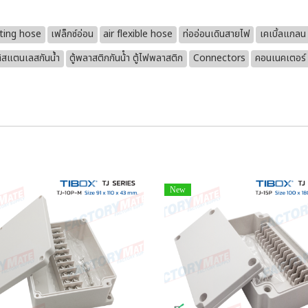
cting hose
เฟล็กซ์อ่อน
air flexible hose
ท่ออ่อนเดินสายไฟ
เคเบิ้ลแกลน
ู้สแตนเลสกันน้ำ
ตู้พลาสติกกันน้ํา ตู้ไฟพลาสติก
Connectors
คอนเนคเตอร์
New