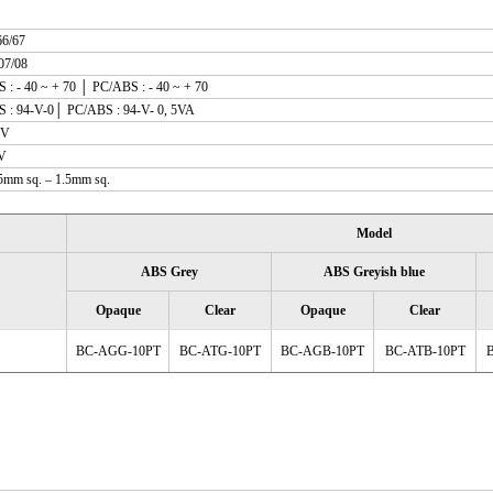
6/67
07/08
: - 40 ~ + 70 │ PC/ABS : - 40 ~ + 70
: 94-V-0│ PC/ABS : 94-V- 0, 5VA
0V
V
mm sq. – 1.5mm sq.
Model
ABS Grey
ABS Greyish blue
Opaque
Clear
Opaque
Clear
BC-AGG-10PT
BC-ATG-10PT
BC-AGB-10PT
BC-ATB-10PT