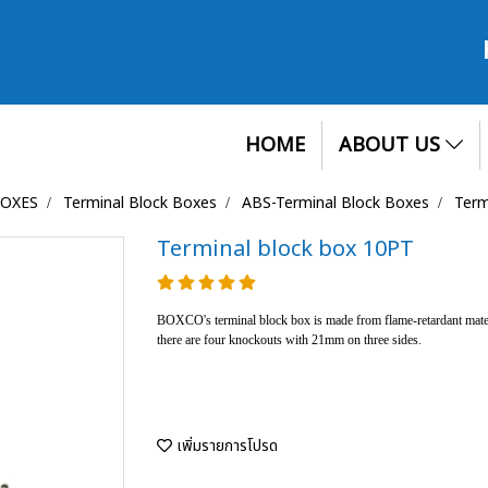
HOME
ABOUT US
BOXES
Terminal Block Boxes
ABS-Terminal Block Boxes
Term
Terminal block box 10PT
BOXCO's terminal block box is made from flame-retardant materia
there are four knockouts with 21mm on three sides.
เพิ่มรายการโปรด