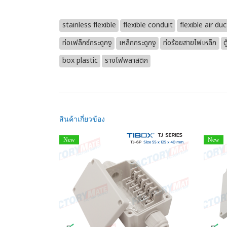
stainless flexible
flexible conduit
flexible air du
ท่อเฟล็กซ์กระดูกงู
เหล็กกระดูกงู
ท่อร้อยสายไฟเหล็ก
ต
box plastic
รางไฟพลาสติก
สินค้าเกี่ยวข้อง
New
New