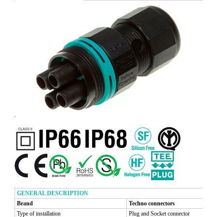
.
GENERAL DESCRIPTION
Brand
Techno connectors
Type of installation
Plug and Socket connector