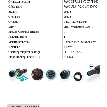
Connector housing
PA66 GF UL94 V0 GWT 960°C
Cable gland
PA66 UL94 V2 GWT 850°C
Sealing
TPE-S
Grommets
TPE-S
Contacts
CuZn (nickel plated)
Screws
Steel (rivestimento Zinco)
Impulse withstand category
II
Pollution degree
2
Material properties
Halogen Free - Silicone Free
T marking
T 125°C
Operating temperature range
-40°C / +125°C
Proof Tracking Index (PTI)
PTI 175