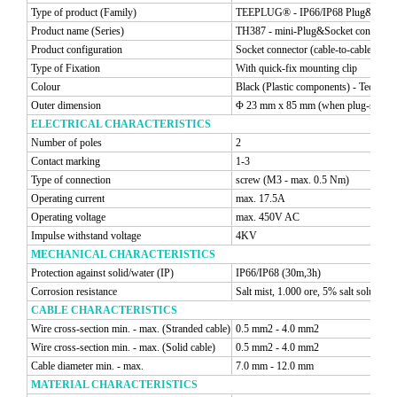
Type of product (Family)
TEEPLUG® - IP66/IP68 Plug&Socket c
Product name (Series)
TH387 - mini-Plug&Socket connector
Product configuration
Socket connector (cable-to-cable)
Type of Fixation
With quick-fix mounting clip
Colour
Black (Plastic components) - Techno 
Outer dimension
Φ 23 mm x 85 mm (when plug-socket
ELECTRICAL CHARACTERISTICS
Number of poles
2
Contact marking
1-3
Type of connection
screw (M3 - max. 0.5 Nm)
Operating current
max. 17.5A
Operating voltage
max. 450V AC
Impulse withstand voltage
4KV
MECHANICAL CHARACTERISTICS
Protection against solid/water (IP)
IP66/IP68 (30m,3h)
Corrosion resistance
Salt mist, 1.000 ore, 5% salt solutio
C
ABLE CHARACTERISTICS
Wire cross-section min. - max. (Stranded cable)
0.5 mm2 - 4.0 mm2
Wire cross-section min. - max. (Solid cable)
0.5 mm2 - 4.0 mm2
Cable diameter min. - max.
7.0 mm - 12.0 mm
MATERIAL CHARACTERISTICS