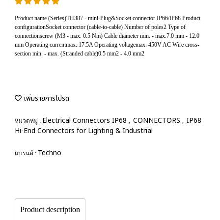
Product name (Series)TH387 - mini-Plug&Socket connector IP66/IP68 Product
configurationSocket connector (cable-to-cable) Number of poles2 Type of
connectionscrew (M3 - max. 0.5 Nm) Cable diameter min. - max.7.0 mm - 12.0
mm Operating currentmax. 17.5A Operating voltagemax. 450V AC Wire cross-
section min. - max. (Stranded cable)0.5 mm2 - 4.0 mm2
เพิ่มรายการโปรด
Electrical Connectors IP68
CONNECTORS
IP68
หมวดหมู่ :
,
,
Hi-End Connectors for Lighting & Industrial
Techno
แบรนด์ :
Product description