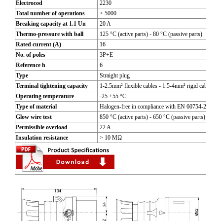
Electrocod
2230
Total number of operations
> 5000
Breaking capacity at 1.1 Un
20 A
Thermo-pressure with ball
125 °C (active parts) - 80 °C (passive parts)
Rated current (A)
16
No. of poles
3P+E
Reference h
6
Type
Straight plug
Terminal tightening capacity
1-2.5mm² flexible cables - 1.5-4mm² rigid cables
Operating temperature
-25 +55 °C
Type of material
Halogen-free in compliance with EN 60754-2
Glow wire test
850 °C (active parts) - 650 °C (passive parts)
Permissible overload
22 A
Insulation resistance
> 10 MΩ