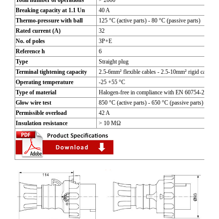
Total number of operations
> 2000
Breaking capacity at 1.1 Un
40 A
Thermo-pressure with ball
125 °C (active parts) - 80 °C (passive parts)
Rated current (A)
32
No. of poles
3P+E
Reference h
6
Type
Straight plug
Terminal tightening capacity
2.5-6mm² flexible cables - 2.5-10mm² rigid cables
Operating temperature
-25 +55 °C
Type of material
Halogen-free in compliance with EN 60754-2
Glow wire test
850 °C (active parts) - 650 °C (passive parts)
Permissible overload
42 A
Insulation resistance
> 10 MΩ