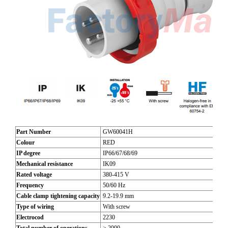
Part Number
GW60041H
Colour
RED
IP degree
IP66/67/68/69
Mechanical resistance
IK09
Rated voltage
380-415 V
Frequency
50/60 Hz
Cable clamp tightening capacity
9.2-19.9 mm
Type of wiring
With screw
Electrocod
2230