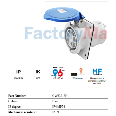
Part Number
GW63216H
Colour
Blue
IP degree
IP44/IP54
Mechanical resistance
IK09