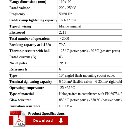
Flange dimensions (mm)
110x100
Rated voltage
200 - 250 V
Frequency
50/60 Hz
Cable clamp tightening capacity
16.1-37 mm
Type of wiring
Mantle terminal
Electrocod
2211
Total number of operations
> 2000
Breaking capacity at 1.1 Un
79 A
Thermo-pressure with ball
125 °C (active parts) - 80 °C (passive parts)
Rated current (A)
63
No. of poles
2P+E
Reference h
6
Type
10° angled flush-mounting socket-outlet
Terminal tightening capacity
6-16mm² flexible cables - 6-25mm² rigid cables
Operating temperature
-25 +55 °C
Type of material
Halogen-free in compliance with EN 60754-2
Glow wire test
850 °C (active parts) - 650 °C (passive parts)
Insulation resistance
> 10 MΩ