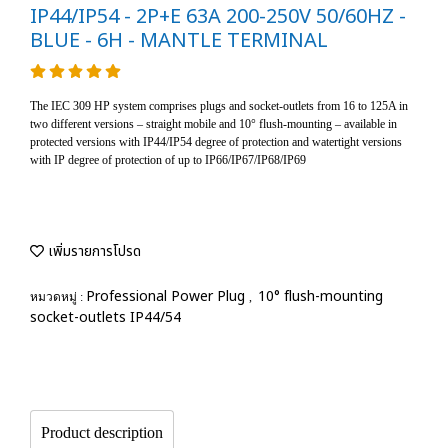
IP44/IP54 - 2P+E 63A 200-250V 50/60HZ -
BLUE - 6H - MANTLE TERMINAL
The IEC 309 HP system comprises plugs and socket-outlets from 16 to 125A in
two different versions – straight mobile and 10° flush-mounting – available in
protected versions with IP44/IP54 degree of protection and watertight versions
with IP degree of protection of up to IP66/IP67/IP68/IP69
เพิ่มรายการโปรด
Professional Power Plug
10° flush-mounting
หมวดหมู่ :
,
socket-outlets IP44/54
Product description