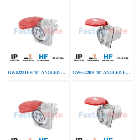
GW62221FH 10° ANGLED FLUSH-MOUNTING SOCKET-OUTLET HP - IP44/IP54 - 3P+N+E 32A 380-415V 50/60HZ - RED - 6H - FAST WIRING
GW63220H 10° ANGLED FLUSH-MOUNTING SOCKET-OUTLET HP - IP44/IP54 - 3P+E 63A 380-415V 50/60HZ - RED - 6H - MANTLE TERMINAL