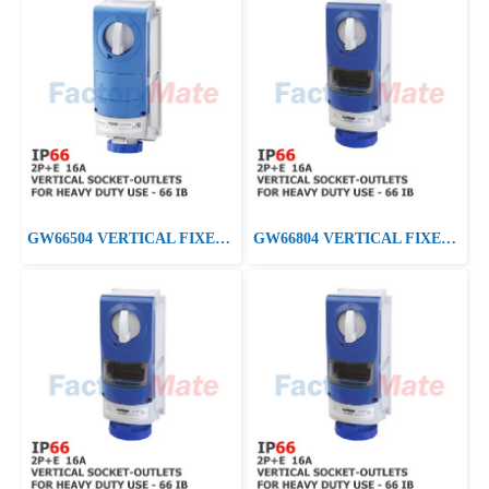
GW66504 VERTICAL FIXED INTERLOCKED SOCKET OUTLET - WITH BOTTOM - WITHOUT FUSE-HOLDER BASE - FOR HEAVY-DUTY USE - 2P+E 16A 200 - 250V - 50/60HZ 6H - IP66
GW66804 VERTICAL FIXED INTERLOCKED SOCKET OUTLET - WITHOUT BOTTOM - FOR HEAVY-DUTY USE - WITH FUSE-HOLDER BASE - 2P+E 16A 200-250V-50/60HZ 6H - IP66