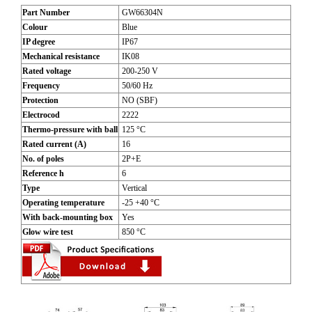
Part Number
GW66304N
Colour
Blue
IP degree
IP67
Mechanical resistance
IK08
Rated voltage
200-250 V
Frequency
50/60 Hz
Protection
NO (SBF)
Electrocod
2222
Thermo-pressure with ball
125 °C
Rated current (A)
16
No. of poles
2P+E
Reference h
6
Type
Vertical
Operating temperature
-25 +40 °C
With back-mounting box
Yes
Glow wire test
850 °C