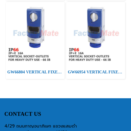
GW66804 VERTICAL FIXED INTERLOCKED SOCKET OUTLET - WITHOUT BOTTOM - FOR HEAVY-DUTY USE - WITH FUSE-HOLDER BASE - 2P+E 16A 200-250V-50/60HZ 6H - IP66
GW66954 VERTICAL FIXED INTERLOCKED SOCKET OUTLET - WITH BOTTOM - WITH FUSE-HOLDER BASE - 2P+E 16A 200-250V-50/60HZ 6H - IP66
CONTACT US
4/29 ถนนกาญจนาภิเษก แขวงแสมดำ