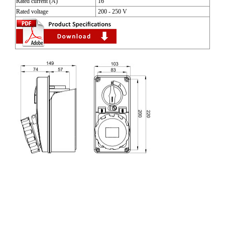
Rated current (A)
16
Rated voltage
200 - 250 V