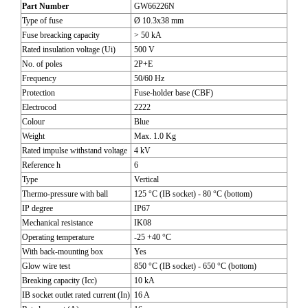
Part Number
GW66226N
Type of fuse
Ø 10.3x38 mm
Fuse breacking capacity
> 50 kA
Rated insulation voltage (Ui)
500 V
No. of poles
2P+E
Frequency
50/60 Hz
Protection
Fuse-holder base (CBF)
Electrocod
2222
Colour
Blue
Weight
Max. 1.0 Kg
Rated impulse withstand voltage
4 kV
Reference h
6
Type
Vertical
Thermo-pressure with ball
125 °C (IB socket) - 80 °C (bottom)
IP degree
IP67
Mechanical resistance
IK08
Operating temperature
-25 +40 °C
With back-mounting box
Yes
Glow wire test
850 °C (IB socket) - 650 °C (bottom)
Breaking capacity (Icc)
10 kA
IB socket outlet rated current (In)
16 A