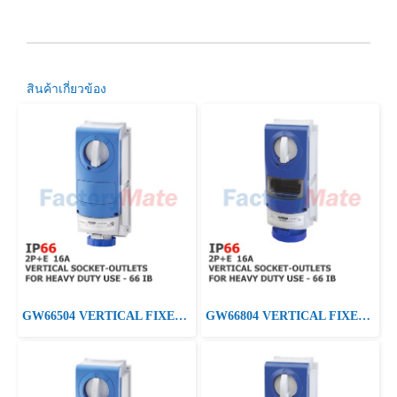
สินค้าเกี่ยวข้อง
GW66504 VERTICAL FIXED INTERLOCKED SOCKET OUTLET - WITH BOTTOM - WITHOUT FUSE-HOLDER BASE - FOR HEAVY-DUTY USE - 2P+E 16A 200 - 250V - 50/60HZ 6H - IP66
GW66804 VERTICAL FIXED INTERLOCKED SOCKET OUTLET - WITHOUT BOTTOM - FOR HEAVY-DUTY USE - WITH FUSE-HOLDER BASE - 2P+E 16A 200-250V-50/60HZ 6H - IP66