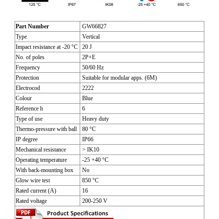
Part Number
GW66827
Type
Vertical
Impact resistance at -20 °C
20 J
No. of poles
2P+E
Frequency
50/60 Hz
Protection
Suitable for modular apps. (6M)
Electrocod
2222
Colour
Blue
Reference h
6
Type of use
Heavy duty
Thermo-pressure with ball
80 °C
IP degree
IP66
Mechanical resistance
> IK10
Operating temperature
-25 +40 °C
With back-mounting box
No
Glow wire test
850 °C
Rated current (A)
16
Rated voltage
200-250 V