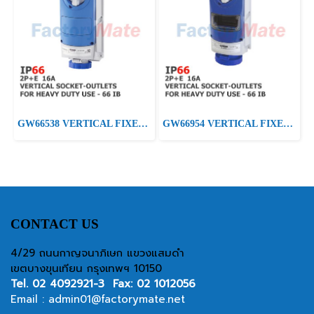
GW66538 VERTICAL FIXED INTERLOCKED SOCKET OUTLET - WITHOUT BOTTOM - WITHOUT FUSE-HOLDER BASE - FOR HEAVY-DUTY USE - 2P+E 16A 200 - 250V - 50/60HZ 6H - IP66
GW66954 VERTICAL FIXED INTERLOCKED SOCKET OUTLET - WITH BOTTOM - WITH FUSE-HOLDER BASE - 2P+E 16A 200-250V-50/60HZ 6H - IP66
CONTACT US
4/29 ถนนกาญจนาภิเษก แขวงแสมดำ
เขตบางขุนเทียน กรุงเทพฯ 10150
Tel.
02 4092921-3
Fax: 02 1012056
Email :
admin01@factorymate.net