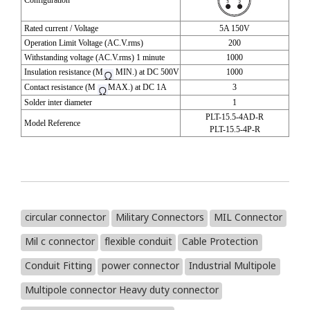
Configuration
Rated current / Voltage
5A 150V
Operation Limit Voltage (AC.V.rms)
200
Withstanding voltage (AC.V.rms) 1 minute
1000
Insulation resistance (M
MIN.) at DC 500V
1000
Contact resistance (M
MAX.) at DC 1A
3
Solder inter diameter
1
PLT-15.5-4AD-R
Model Reference
PLT-15.5-4P-R
circular connector
Military Connectors
MIL Connector
Mil c connector
flexible conduit
Cable Protection
Conduit Fitting
power connector
Industrial Multipole
Multipole connector Heavy duty connector