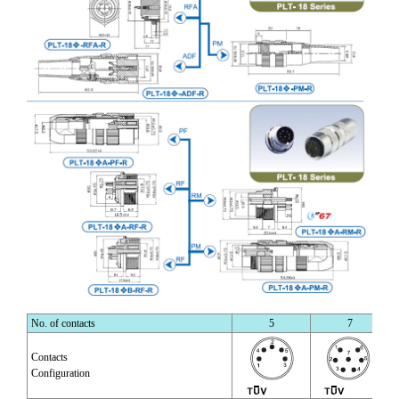
No. of contacts
5
7
Contacts
Configuration