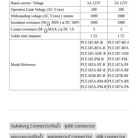
Rated current / Voltage
5A 125V
5A 125V
Operation Limit Voltage (AC.V.rms)
200
200
Withstanding voltage (AC.V.rms) 1 minute
1000
1000
Insulation resistance (M
MIN.) at DC 500V
1000
1000
Contact resistance (M
MAX.) at DC 1A
3
3
Solder inter diameter
1.55
1.55
PLT-185-RF-R
PLT-187-RF-R
P
PLT-185-RFA-R
PLT-187-RFA-R
P
PLT-185-ADF-R
PLT-187-ADF-R
P
PLT-185-PM-R
PLT-187-PM-R
P
Model Reference
PLT-185A-PF-R
PLT-187A-PF-R
P
PLT-185A-RF-R
PLT-187A-RF-R
P
PLT-185B-RF-R
PLT-187B-RF-R
P
PLT-185A-RM-R
PLT-187A-RM-R
P
PLT-185A-PM-R
PLT-187A-PM-R
P
Kukdong Connectorกันน้ำ
ip68 connector
คอนเนคเตอร์กันน้ำ
waterproof connector
ddk connector