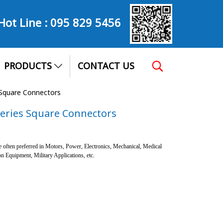
Hot Line :
095 829 5456
PRODUCTS
CONTACT US
 Square Connectors
Series Square Connectors
re often preferred in Motors, Power, Electronics, Mechanical, Medical
 Equipment, Military Applications, etc.