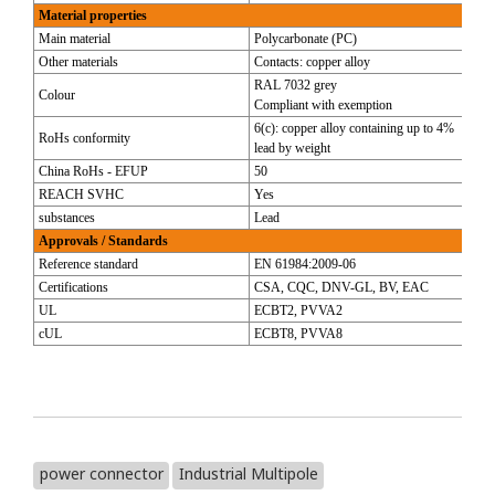
Material properties
Main material
Polycarbonate (PC)
Other materials
Contacts: copper alloy
RAL 7032 grey
Colour
Compliant with exemption
6(c): copper alloy containing up to 4%
RoHs conformity
lead by weight
China RoHs - EFUP
50
REACH SVHC
Yes
substances
Lead
Approvals / Standards
Reference standard
EN 61984:2009-06
Certifications
CSA, CQC, DNV-GL, BV, EAC
UL
ECBT2, PVVA2
cUL
ECBT8, PVVA8
power connector
Industrial Multipole