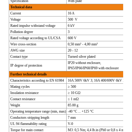
Specification
With plate
Technical data
Current
16 A
Voltage
500 V
Rated impulse withstand voltage
6 kV
Pollution degree
3
Rated voltage according to UL/CSA
600 V
Wire cross-section
0,50 mm² - 4,00 mm²
AWG size
20 - 12
Contact type
Turned silver plated
IP20 without enclosure,
IP degree of protection
IP65/IP66/IP68/IP69 with enclosure
Further technical details
Characteristics according to EN 61984
16A 500V 6kV 3; 16A 400/690V 6kV 2
Mating cycles
≥ 500
Insulation resistance
≥ 10 GΩ
Contact resistance
≤ 1 mΩ
Weight
85.00 g
Operating temperature range (min, max)
-40 °C ... +125 °C
Conductors stripping length
7 mm
UL 94 flammability rating
V-0
Torque for main contact
M3: 0,5 Nm; 4,4 lb.in (Ph0 or 0,8 x 4 mm)