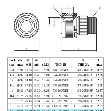
Shell
⌀A
⌀D
⌀E
F
J
K
L
size
max
-0.38
min
±0.13
THD-2B
THD-2A
max
10SL
24.61
11.33
10.20
13.49
5/8-24UNEF
5/8-24UNEF
38.89
12s
26.97
14.10
11.43
13.49
3/4-20UNEF
5/8-24UNEF
42.88
12
26.97
14.10
11.43
18.26
3/4-20UNEF
5/8-24UNEF
52.37
14s
29.36
17.15
13.36
13.49
7/8-20UNEF
3/4-20UNEF
42.88
14
29.36
17.15
13.36
18.26
7/8-20UNEF
3/4-20UNEF
52.37
16s
31.75
20.45
16.54
13.49
1 -20UNEF
7/8-20UNEF
42.88
16
31.75
20.45
16.54
18.26
1 -20UNEF
7/8-20UNEF
52.37
18
34.14
23.62
19.71
18.26
1 1/8-18UNEF
1 -20UNEF
52.37