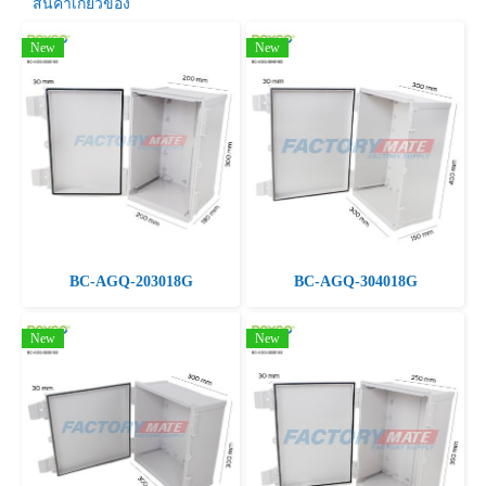
สินค้าเกี่ยวข้อง
New
New
BC-AGQ-203018G
BC-AGQ-304018G
New
New