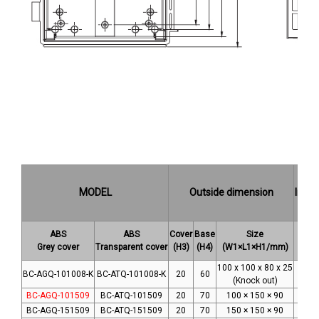
MODEL
Outside dimension
Insid
ABS
ABS
Cover
Base
Size
Grey cover
Transparent cover
(H3)
(H4)
(W1×L1×H1/mm)
(W2
100 x 100 x 80 x 25
BC-AGQ-101008-K
BC-ATQ-101008-K
20
60
81
(Knock out)
BC-AGQ-101509
BC-ATQ-101509
20
70
100 × 150 × 90
76 
BC-AGQ-151509
BC-ATQ-151509
20
70
150 × 150 × 90
129