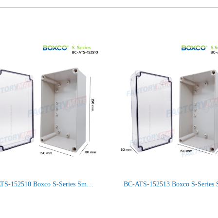
BC-ATS-152510 Boxco S-Series Small Size, Transparent Cover, Screw Type IP66/67