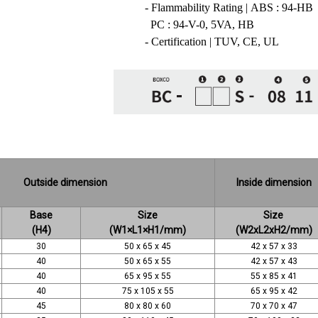
- Flammability Rating | ABS : 94-HB
PC : 94-V-0, 5VA, HB
- Certification | TUV, CE, UL
Outside dimension
Inside dimension
Base
Size
Size
(H4)
(W1×L1×H1/mm)
(W2xL2xH2/mm)
30
50 x 65 x 45
42 x 57 x 33
40
50 x 65 x 55
42 x 57 x 43
40
65 x 95 x 55
55 x 85 x 41
40
75 x 105 x 55
65 x 95 x 42
45
80 x 80 x 60
70 x 70 x 47