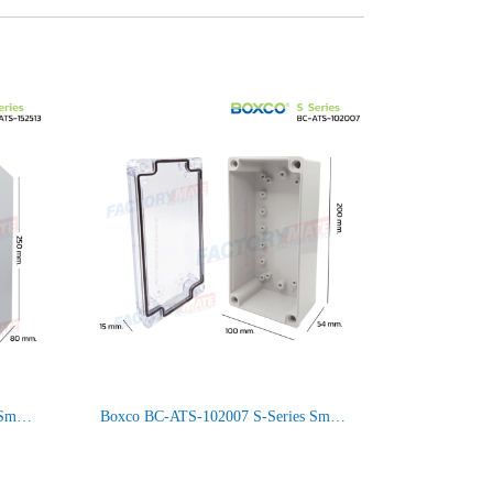
BC-ATS-152513 Boxco S-Series Small Size, Transparent Cover, Screw Type IP66/67
Boxco BC-ATS-102007 S-Series Small Size, Transparent Cover, Screw Type IP66/67