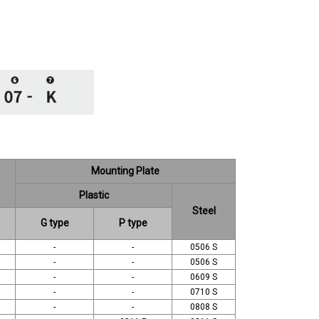
Mounting Plate
Plastic
Steel
G type
P type
-
-
0506 S
-
-
0506 S
-
-
0609 S
-
-
0710 S
-
-
0808 S