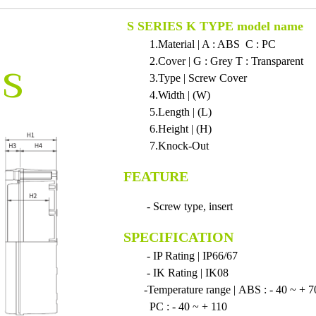
S SERIES K TYPE model name
1.Material | A : ABS C : PC
es
2.Cover | G : Grey T : Transparent
3.Type | Screw Cover
4.Width | (W)
5.Length | (L)
6.Height | (H)
7.Knock-Out
FEATURE
- Screw type, insert
SPECIFICATION
- IP Rating | IP66/67
- IK Rating | IK08
-Temperature range | ABS : - 40 ~ + 7
PC : - 40 ~ + 110