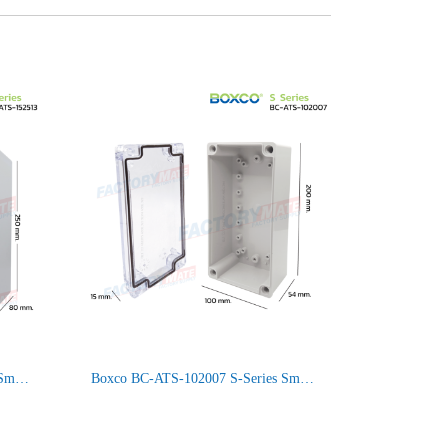
BC-ATS-152513 Boxco S-Series Small Size, Transparent Cover, Screw Type IP66/67
Boxco BC-ATS-102007 S-Series Small Size, Transparent Cover, Screw Type IP66/67