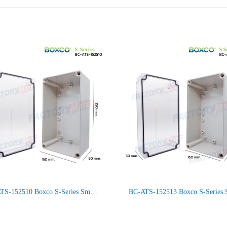
BC-ATS-152510 Boxco S-Series Small Size, Transparent Cover, Screw Type IP66/67