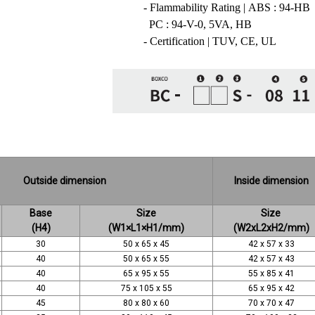
- Flammability Rating | ABS : 94-HB
PC : 94-V-0, 5VA, HB
- Certification | TUV, CE, UL
Outside dimension
Inside dimension
Base
Size
Size
(H4)
(W1×L1×H1/mm)
(W2xL2xH2/mm)
30
50 x 65 x 45
42 x 57 x 33
40
50 x 65 x 55
42 x 57 x 43
40
65 x 95 x 55
55 x 85 x 41
40
75 x 105 x 55
65 x 95 x 42
45
80 x 80 x 60
70 x 70 x 47