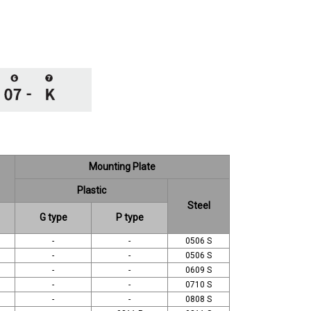
Mounting Plate
Plastic
Steel
G type
P type
-
-
0506 S
-
-
0506 S
-
-
0609 S
-
-
0710 S
-
-
0808 S