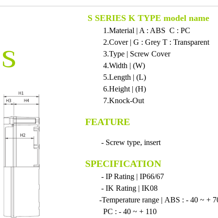
S SERIES K TYPE model name
1.Material | A : ABS C : PC
es
2.Cover | G : Grey T : Transparent
3.Type | Screw Cover
4.Width | (W)
5.Length | (L)
6.Height | (H)
7.Knock-Out
FEATURE
- Screw type, insert
SPECIFICATION
- IP Rating | IP66/67
- IK Rating | IK08
-Temperature range | ABS : - 40 ~ + 7
PC : - 40 ~ + 110