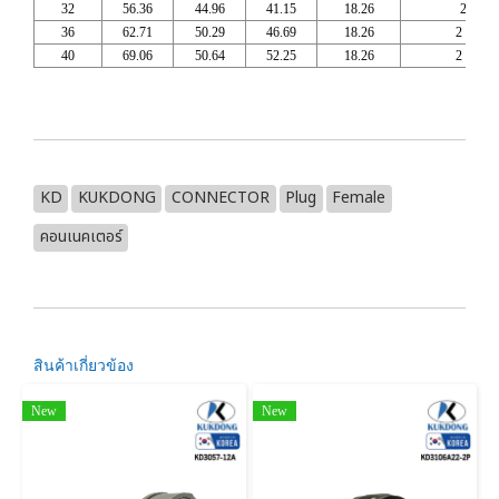
32
56.36
44.96
41.15
18.26
2 -18
36
62.71
50.29
46.69
18.26
2 1/4-
40
69.06
50.64
52.25
18.26
2 1/2-
KD
KUKDONG
CONNECTOR
Plug
Female
คอนเนคเตอร์
สินค้าเกี่ยวข้อง
New
New