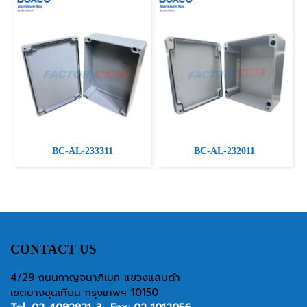
BC-AL-233311
BC-AL-232011
CONTACT US
4/29 ถนนกาญจนาภิเษก แขวงแสมดำ
เขตบางขุนเทียน กรุงเทพฯ 10150