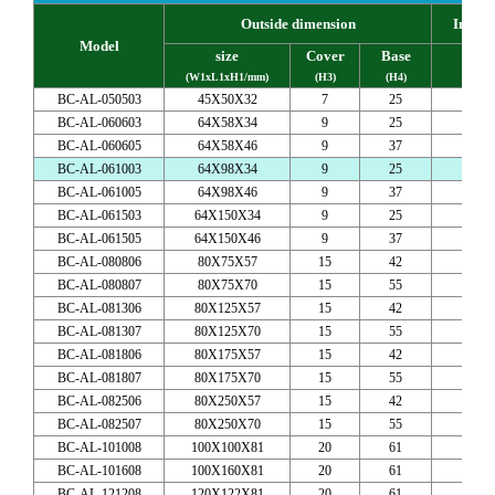
Outside dimension
Inside
Model
size
Cover
Base
(W1xL1xH1/mm)
(H3)
(H4)
(W2x
BC-AL-050503
45X50X32
7
25
46X
BC-AL-060603
64X58X34
9
25
58X
BC-AL-060605
64X58X46
9
37
58X
BC-AL-061003
64X98X34
9
25
92X
BC-AL-061005
64X98X46
9
37
92X
BC-AL-061503
64X150X34
9
25
144
BC-AL-061505
64X150X46
9
37
144
BC-AL-080806
80X75X57
15
42
72
BC-AL-080807
80X75X70
15
55
72
BC-AL-081306
80X125X57
15
42
117
BC-AL-081307
80X125X70
15
55
117
BC-AL-081806
80X175X57
15
42
167
BC-AL-081807
80X175X70
15
55
167
BC-AL-082506
80X250X57
15
42
240
BC-AL-082507
80X250X70
15
55
240
BC-AL-101008
100X100X81
20
61
91
BC-AL-101608
100X160X81
20
61
151
BC-AL-121208
120X122X81
20
61
113