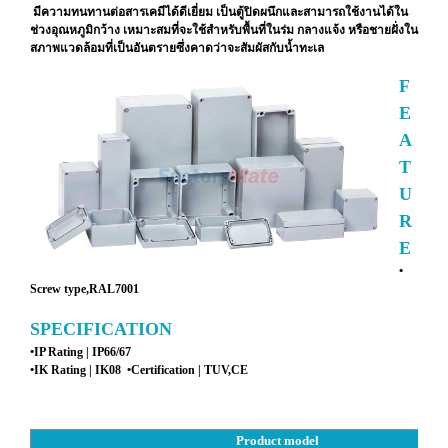
มีความทนทานต่อสารเคมีได้ดีเยี่ยม เป็นตู้ปิดผนึกและสามารถใช้งานได้ใน
ช่วงอุณหภูมิกว้าง เหมาะสมที่จะใช้สำหรับพื้นที่ในร่ม กลางแจ้ง หรือชายฝั่งใน
สภาพแวดล้อมที่เป็นอันตรายซึ่งคาดว่าจะสัมผัสกับน้ำทะเล
F
E
A
T
U
R
E
•
Screw type,RAL7001
SPE
CIFICATION
•IP Rating | IP66/67
•IK Rat
ing | IK08 •Certification | TUV,CE
Product model