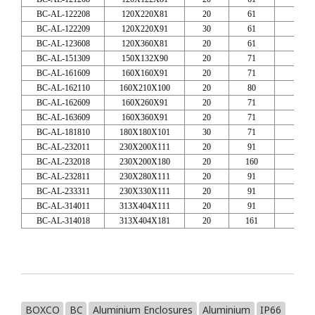
BC-AL-122208
120X220X81
20
61
211
BC-AL-122209
120X220X91
30
61
211
BC-AL-123608
120X360X81
20
61
351
BC-AL-151309
150X132X90
20
71
141
BC-AL-161609
160X160X91
20
71
151
BC-AL-162110
160X210X100
20
80
200
BC-AL-162609
160X260X91
20
71
251
BC-AL-163609
160X360X91
20
71
349
BC-AL-181810
180X180X101
30
71
171
BC-AL-232011
230X200X111
20
91
220X
BC-AL-232018
230X200X180
20
160
222X
BC-AL-232811
230X280X111
20
91
270X
BC-AL-233311
230X330X111
20
91
320X
BC-AL-314011
313X404X111
20
91
394X
BC-AL-314018
313X404X181
20
161
394X
BOXCO
BC
Aluminium Enclosures
Aluminium
IP66