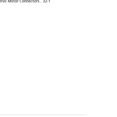
Servo Motor Connectors
32-1
,