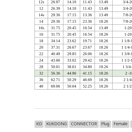
12s
26.97
14.10
11.43
13.49
3/4-
12
26.39
14.10
11.43
13.49
3/4-
14s
29.36
17.15
13.36
13.49
7/8-
14
29.36
17.15
23.36
18.26
7/8-
16s
31.75
20.45
16.54
13.49
1-2
16
31.75
20.45
16.54
18.26
1-2
18
34.14
23.62
19.71
18.26
1 1/8
20
37.31
26.67
23.67
18.26
1 1/4
22
40.49
29.85
26.06
18.26
1 3/8
24
43.66
33.02
29.42
18.26
1 1/2
28
50.01
38.61
34.80
18.26
1 3/4
32
56.36
44.96
41.15
18.26
2 -
36
62.71
50.29
46.69
18.26
2 1/
40
69.06
50.64
52.25
18.26
2 1/
KD
KUKDONG
CONNECTOR
Plug
Female