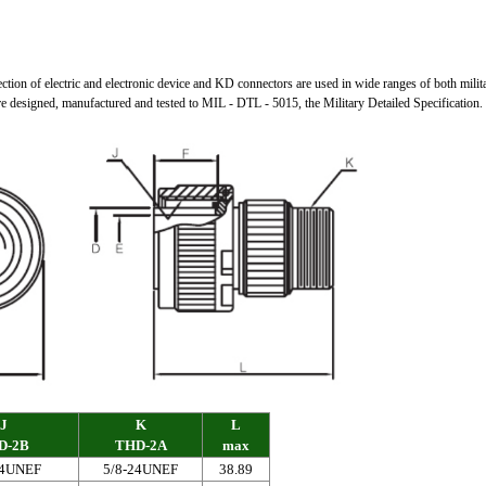
on of electric and electronic device and KD connectors are used in wide ranges of both militar
 are designed, manufactured and tested to MIL - DTL - 5015, the Military Detailed Specification.
J
K
L
D-2B
THD-2A
max
24UNEF
5/8-24UNEF
38.89