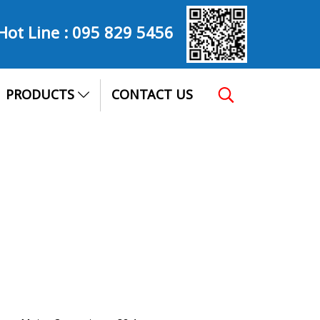
Hot Line :
095 829 5456
PRODUCTS
CONTACT US