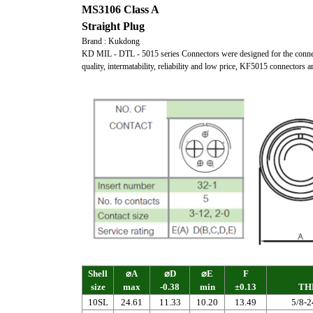
MS3106 Class A
Straight Plug
Brand : Kukdong
KD MIL - DTL - 5015 series Connectors were designed for the connecti
quality, intermatability, reliability and low price, KF5015 connectors
Shell
⌀A
⌀D
⌀E
F
size
max
-0.38
min
±0.13
TH
10SL
24.61
11.33
10.20
13.49
5/8-