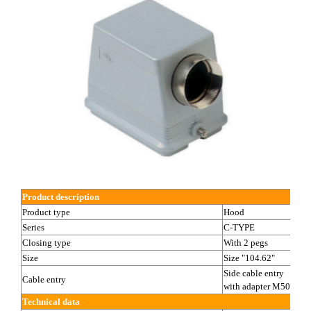
Product description
Product type
Hood
Series
C-TYPE
Closing type
With 2 pegs
Size
Size "104.62"
Side cable entry
Cable entry
with adapter
M50
Technical data