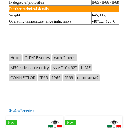
IP degree of protection
IP65 / IP66 / IP69
Further technical details
Weight
645,00 g
Operating temperature range (min, max)
-40°C...+125°C
Hood
C-TYPE series
with 2 pegs
M50 side cable entry
size "104.62"
ILME
CONNECTOR
IP65
IP66
IP69
คอนเนคเตอร์
สินค้าเกี่ยวข้อง
New
New