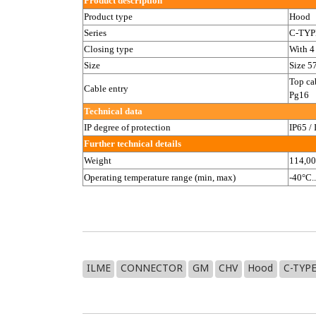
Product description
Product type
Hood
Series
C-TYP
Closing type
With 4
Size
Size 5
Top ca
Cable entry
Pg16
Technical data
IP degree of protection
IP65 / 
Further technical details
Weight
114,00
Operating temperature range (min, max)
-40°C.
ILME
CONNECTOR
GM
CHV
Hood
C-TYPE