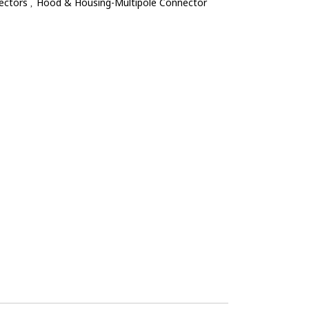
nectors
Hood & Housing-Multipole Connector
,