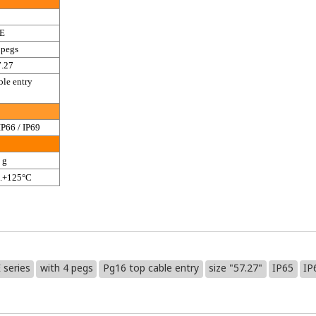
E
 pegs
7.27
ble entry
IP66 / IP69
 g
..+125°C
 series
with 4 pegs
Pg16 top cable entry
size "57.27"
IP65
IP