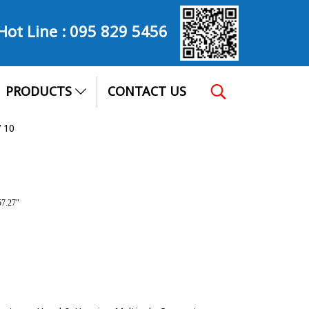
Hot Line :
095 829 5456
PRODUCTS
CONTACT US
 10
57.27"