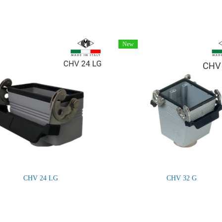
New
CHV 24 LG
CHV 32 G