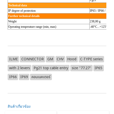
Technical data
IP degree of protection
IP65 / IP66 / IP69
Further technical details
Weight
238,00 g
Operating temperature range (min, max)
-40°C...+125°C
ILME
CONNECTOR
GM
CHV
Hood
C-TYPE series
with 2 levers
Pg21 top cable entry
size "77.27"
IP65
IP66
IP69
คอนเนคเตอร์
สินค้าเกี่ยวข้อง