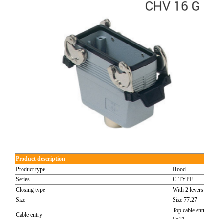
Product description
Product type
Hood
Series
C-TYPE
Closing type
With 2 levers
Size
Size 77.27
Top cable entry
Cable entry
Pg21