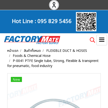
Hot Line :
095 829 5456
หน้าแรก
สินค้าทั้งหมด
FLEXIBLE DUCT & HOSES
Foods & Chemical Hose
P-0041 PTFE Single tube, Strong, Flexible & transprent
for pneumatic, food industry
New