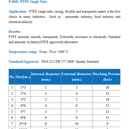
P-0041 PTFE Single Tube
Application:
PTFE single tube, strong, flexible and transparent makes it the first
choice in many industres. Such as : pneumatic industry, food industry and
chemical industry
Benefits :
PTFE meterial, smooth, transparent, Extremely resistance to chemicals, Standard
and antistatic in-linner(ATEX approved) alternative.
Temperature range
: From -70 to +260° C
Standard/Approval :
FDA 21 CFR 177.2600 Quality Standard
Internal diameter.
External diameter.
Working Pressure
Bur
No.
Size(inc.)
(mm.)
(mm.)
(bar)
1
1*3
1
3
30
2
2*4
2
4
23
3
3*5
3
5
18
4
4*6
4
6
15
5
5*7
5
7
13
6
6*8
6
8
11
7
8*10
8
10
9