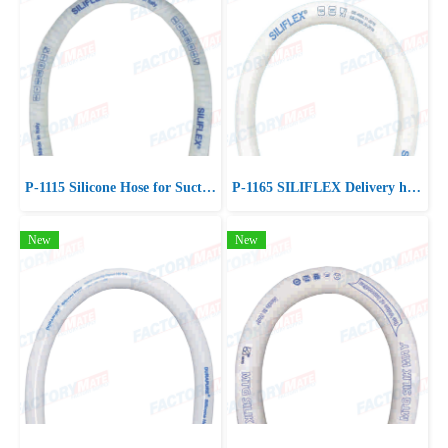
P-1115 Silicone Hose for Suction & Delivery Food Product
P-1165 SILIFLEX Delivery high& low temperature Food, Chemical
New
New