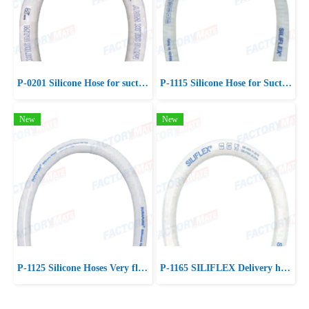
P-0201 Silicone Hose for suction and delivery / MTG SILIK WAY
P-1115 Silicone Hose for Suction & Delivery Food Product
New
New
P-1125 Silicone Hoses Very flexible, Smooth inliner, Synthetic 4 layer
P-1165 SILIFLEX Delivery high& low temperature Food, Chemical