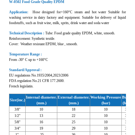
W-0502 Food Grade Quality EPDM
Application:
Hose designed for+160°C steam and hot water Suitable for
washing service in dairy factory and equipment. Suitable for delivery of liquid
foodstuffs, such as fruit wine, milk, sprits, drink water and soda water
Technical Description :
Tube: Food grade quality EPDM, white, smooth.
Reinforcement: Synthetic textile.
Cover: Weather resistant EPDM, blue , smooth.
Temperature Range :
From -30° C up to +160°C
Standard/Approval :
EU regulations No.1935/2004,2023/2006
FDA regulation No.21 CFR 177.2600.
French legislatin.
Internal diameter.
External diameter.
Working Pressure
Burst
M
Size(inc.)
(mm.)
(mm.)
(bar)
(bar)
R
3/8"
10
18
10
30
1/2"
13
22
10
30
5/8"
16
25
10
30
3/4"
19
29
10
30
1"
25
36
10
30