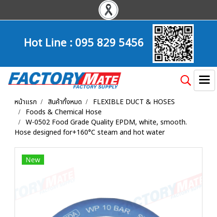
Hot Line :
095 829 5456
หน้าแรก
สินค้าทั้งหมด
FLEXIBLE DUCT & HOSES
Foods & Chemical Hose
W-0502 Food Grade Quality EPDM, white, smooth.
Hose designed for+160°C steam and hot water
New