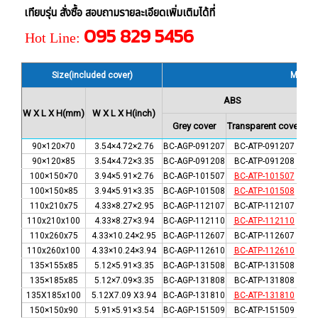
เทียบรุ่น สั่งซื้อ สอบถามรายละเอียดเพิ่มเติมได้ที่
095 829 5456
Hot Line:
Size(included cover)
Model
ABS
W X L X H(mm)
W X L X H(inch)
Grey cover
Transparent cover
G
90×120×70
3.54×4.72×2.76
BC-AGP-091207
BC-ATP-091207
BC-
90×120×85
3.54×4.72×3.35
BC-AGP-091208
BC-ATP-091208
BC-
100×150×70
3.94×5.91×2.76
BC-AGP-101507
BC-ATP-101507
BC-
100×150×85
3.94×5.91×3.35
BC-AGP-101508
BC-ATP-101508
BC-
110x210x75
4.33×8.27×2.95
BC-AGP-112107
BC-ATP-112107
BC-
110x210x100
4.33×8.27×3.94
BC-AGP-112110
BC-ATP-112110
BC-
110x260x75
4.33×10.24×2.95
BC-AGP-112607
BC-ATP-112607
BC-
110x260x100
4.33×10.24×3.94
BC-AGP-112610
BC-ATP-112610
BC-
135×155x85
5.12×5.91×3.35
BC-AGP-131508
BC-ATP-131508
BC-
135×185x85
5.12×7.09×3.35
BC-AGP-131808
BC-ATP-131808
BC-
135X185x100
5.12X7.09 X3.94
BC-AGP-131810
BC-ATP-131810
BC-
150×150x90
5.91×5.91×3.54
BC-AGP-151509
BC-ATP-151509
BC-