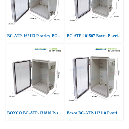
BC-ATP-162113 P-series, BOXCO Plastic Enclosure Boxes, Clear Cover
BC-ATP-101507 Boxco P-series, Clear Cover Hinged Lid, ABS Plastic
BOXCO BC-ATP-131810 P-series, Clear Cover Hinged Lid, ABS Plastic
Boxco BC-ATP-112110 P-series, ABS Plastic, Clear Cover Hinged Lid