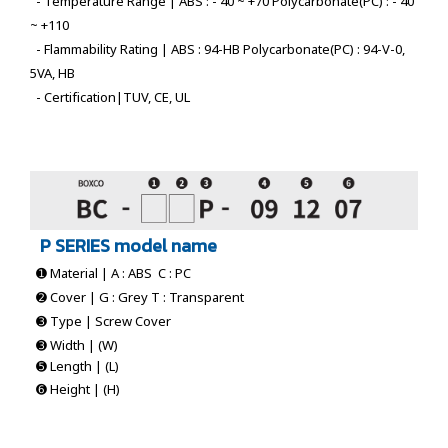
- Temperature Range | ABS : - 40 ~ +70 Polycarbonate(PC) : - 40
~ +110
- Flammability Rating | ABS : 94-HB Polycarbonate(PC) : 94-V-0,
5VA, HB
- Certification|TUV, CE, UL
P SERIES model name
➊
Material | A : ABS C : PC
➋
Cover | G : Grey T : Transparent
➌
Type | Screw Cover
➌
Width | (W)
➎ Length | (L)
➏
Height | (H)