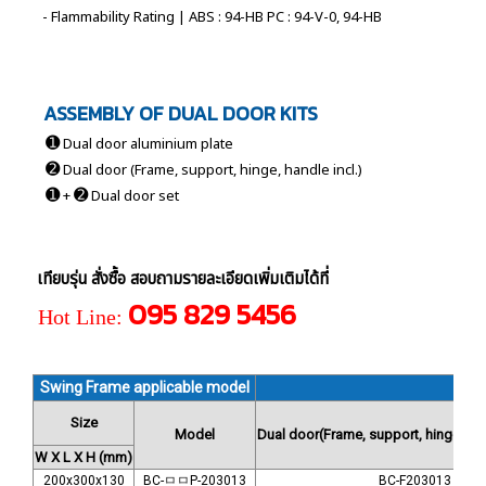
- Flammability Rating | ABS : 94-HB PC : 94-V-0, 94-HB
ASSEMBLY OF DUAL DOOR KITS
➊
Dual door aluminium plate
➋
Dual door (Frame, support, hinge, handle incl.)
➊
➋
+
Dual door set
เทียบรุ่น สั่งซื้อ สอบถามรายละเอียดเพิ่มเติมได้ที่
095 829 5456
Hot Line:
Swing Frame applicable model
M
Size
Model
Dual door
(Frame, support, hinge, ha
W X L X H (mm)
200x300x130
BC-ㅁㅁP-203013
BC-F203013