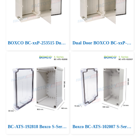
BOXCO BC-xxP-253515 Dual Door Enclosure Boxes, IP66/67
Dual Door BOXCO BC-xxP-203018 Enclosure Boxes, IP66/67
BC-ATS-192818 Boxco S-Series Medium Size Transparent Cover, Screw Type IP66/67
Boxco BC-ATS-102007 S-Series Small Size, Transparent Cover, Screw Type IP66/67