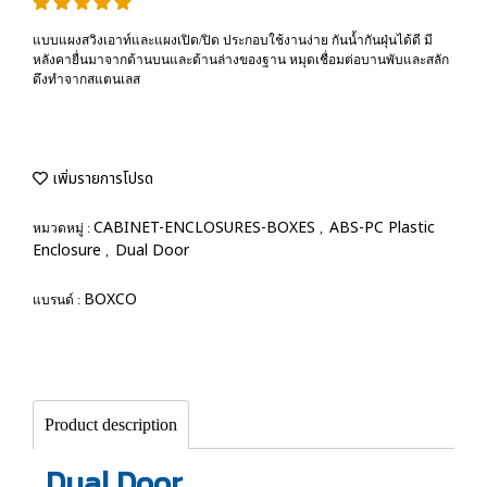
แบบแผงสวิงเอาท์และแผงเปิด/ปิด ประกอบใช้งานง่าย กันน้ำกันฝุ่นได้ดี มี
หลังคายื่นมาจากด้านบนและด้านล่างของฐาน หมุดเชื่อมต่อบานพับและสลัก
ดึงทำจากสแตนเลส
เพิ่มรายการโปรด
CABINET-ENCLOSURES-BOXES
ABS-PC Plastic
หมวดหมู่ :
,
Enclosure
Dual Door
,
BOXCO
แบรนด์ :
Product description
Dual Door