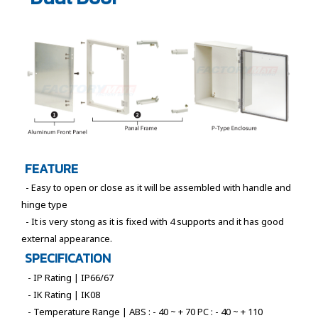
FEATURE
- Easy to open or close as it will be assembled with handle and
hinge type
- It is very stong as it is fixed with 4 supports and it has good
external appearance.
SPECIFICATION
- IP Rating | IP66/67
- IK Rating | IK08
- Temperature Range | ABS : - 40 ~ + 70 PC : - 40 ~ + 110