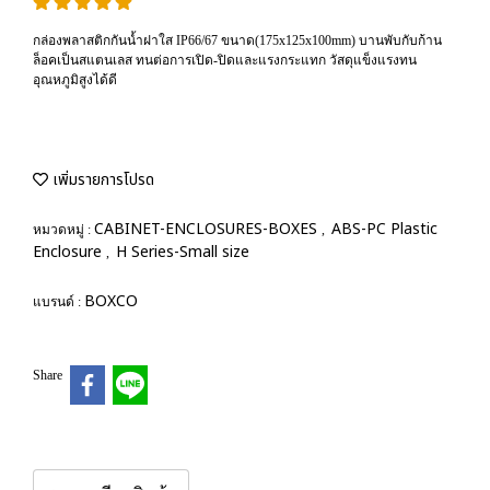
กล่องพลาสติกกันน้ำฝาใส IP66/67 ขนาด(175x125x100mm) บานพับกับก้าน
ล็อคเป็นสแตนเลส ทนต่อการเปิด-ปิดและแรงกระแทก วัสดุแข็งแรงทน
อุณหภูมิสูงได้ดี
เพิ่มรายการโปรด
CABINET-ENCLOSURES-BOXES
ABS-PC Plastic
หมวดหมู่ :
,
Enclosure
H Series-Small size
,
BOXCO
แบรนด์ :
Share