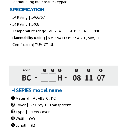
- For mounting membrane keypad
SPECIFICATION
- IP Rating | IP66/67
- IK Rating | IK08
- Temperature range| ABS : 40 ~ + 70 PC : - 40 ~ + 110
- Flammability Rating |ABS : 94-HB PC : 94-V-0, 5VA, HB
- Certification|TUV, CE, UL
H SERIES model name
➊
Material | A : ABS C : PC
➋
Cover | G : Grey T : Transparent
➌
Type | Screw Cover
➍
Width | (W)
➎
Length | (L)