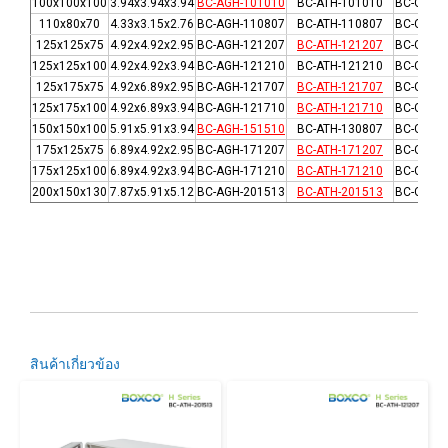
100x100x100
3.94x3.94x3.94
BC-AGH-101010
BC-ATH-101010
BC-CGH-
110x80x70
4.33x3.15x2.76
BC-AGH-110807
BC-ATH-110807
BC-CGH-
125x125x75
4.92x4.92x2.95
BC-AGH-121207
BC-ATH-121207
BC-CGH-
125x125x100
4.92x4.92x3.94
BC-AGH-121210
BC-ATH-121210
BC-CGH-
125x175x75
4.92x6.89x2.95
BC-AGH-121707
BC-ATH-121707
BC-CGH-
125x175x100
4.92x6.89x3.94
BC-AGH-121710
BC-ATH-121710
BC-CGH-
150x150x100
5.91x5.91x3.94
BC-AGH-151510
BC-ATH-130807
BC-CGH-
175x125x75
6.89x4.92x2.95
BC-AGH-171207
BC-ATH-171207
BC-CGH-
175x125x100
6.89x4.92x3.94
BC-AGH-171210
BC-ATH-171210
BC-CGH-
200x150x130
7.87x5.91x5.12
BC-AGH-201513
BC-ATH-201513
BC-CGH-
สินค้าเกี่ยวข้อง