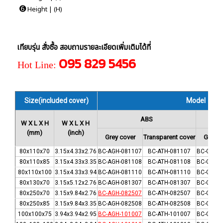
➏
Height | (H)
เทียบรุ่น สั่งซื้อ สอบถามรายละเอียดเพิ่มเติมได้ที่
095 829 5456
Hot Line:
Size(included cover)
Model
ABS
W X L X H
W X L X H
(mm)
(inch)
Grey cover
Transparent cover
Grey c
80x110x70
3.15x4.33x2.76
BC-AGH-081107
BC-ATH-081107
BC-CGH-
80x110x85
3.15x4.33x3.35
BC-AGH-081108
BC-ATH-081108
BC-CGH-
80x110x100
3.15x4.33x3.94
BC-AGH-081110
BC-ATH-081110
BC-CGH-
80x130x70
3.15x5.12x2.76
BC-AGH-081307
BC-ATH-081307
BC-CGH-
80x250x70
3.15x9.84x2.76
BC-AGH-082507
BC-ATH-082507
BC-CGH-
80x250x85
3.15x9.84x3.35
BC-AGH-082508
BC-ATH-082508
BC-CGH-
100x100x75
3.94x3.94x2.95
BC-AGH-101007
BC-ATH-101007
BC-CGH-