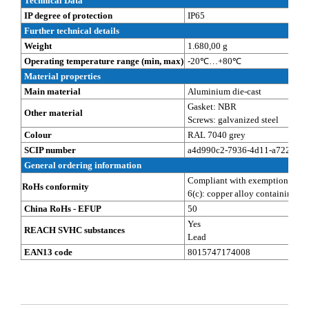
Technical Data
IP degree of protection
IP65
Further technical details
Weight
1.680,00 g
Operating temperature range (min, max)
-20℃…+80℃
Material properties
Main material
Aluminium die-cast
Gasket: NBR
Other material
Screws: galvanized steel
Colour
RAL 7040 grey
SCIP number
a4d990c2-7936-4d11-a722-eb8
General ordering information
Compliant with exemption
RoHs conformity
6(c): copper alloy containing up
China RoHs - EFUP
50
Yes
REACH SVHC substances
Lead
EAN13 code
8015747174008