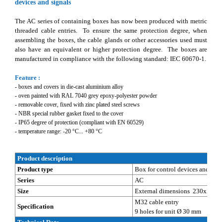
devices and signals
The AC series of containing boxes has now been produced with metric
threaded cable entries. To ensure the same protection degree, when
assembling the boxes, the cable glands or other accessories used must
also have an equivalent or higher protection degree. The boxes are
manufactured in compliance with the following standard: IEC 60670-1.
Feature :
- boxes and covers in die-cast aluminium alloy
- oven painted with RAL 7040 grey epoxy-polyester powder
- removable cover, fixed with zinc plated steel screws
- NBR special rubber gasket fixed to the cover
- IP65 degree of protection (compliant with EN 60529)
- temperature range: -20 °C... +80 °C
Product description
Product type
Box for control devices and sign
Series
AC
Size
External dimensions 230x205
M32 cable entry
Specification
9 holes for unit Ø 30 mm