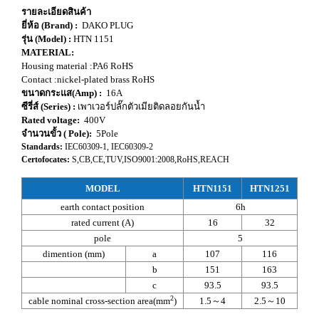
รายละเอียดสินค้า
ยี่ห้อ (Brand) :
DAKO PLUG
รุ่น (Model) :
HTN 1151
MATERIAL:
Housing material :PA6 RoHS
Contact :nickel-plated brass RoHS
ขนาดกระแส(Amp) :
16A
ซีรี่ส์ (Series) :
เพาเวอร์ปลั๊กตัวเมียติดลอยกันน้ำ
Rated voltage:
400V
จำนวนขั้ว ( Pole):
5Pole
Standards:
IEC60309-1, IEC60309-2
Certofocates:
S,CB,CE,TUV,ISO9001:2008,RoHS,REACH
MODEL
HTN1151
HTN1251
earth contact position
6h
rated current (A)
16
32
pole
5
dimention (mm)
a
107
116
b
151
163
c
93.5
93.5
2
cable nominal cross-section area(mm
)
1.5～4
2.5～10