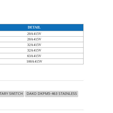
DETAIL
20A 415V
20A 415V
32A 415V
32A 415V
63A 415V
100A 415V
TARY SWITCH
DAKO DKPM5-463 STAINLESS