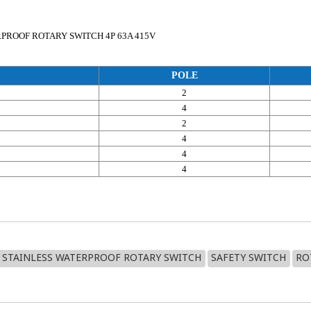
TERPROOF ROTARY SWITCH 4P 63A 415V
POLE
2
4
2
4
4
4
STAINLESS WATERPROOF ROTARY SWITCH
SAFETY SWITCH
RO