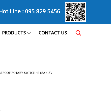
Hot Line :
095 829 5456
PRODUCTS
CONTACT US
ATERPROOF ROTARY SWITCH 4P 63A 415V