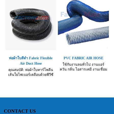
strip formed into a clip.
(PVC) ประกอบด้วยขดลวด
โลหะเส้นใยไฟเบอร์กลาส
เคลือบด้วยผ้าทาโพลีน
ท่อผ้าใบสีดำ Fabric Flexible
PVC FABRIC AIR HOSE
Air Duct Hose
ใช้กับงานลมทั่วไป งานแอร์
ควัน กลิ่น ไอสารเคมี งานเชื่อม
คุณสมบัติ: ท่อผ้าใบทาร์โพลีน
และงานดูดลมที่ต้องมีการ
เส้นใยไฟเบอร์เคลือบด้วยพีวีซี
เคลื่อนที่ มีความยืดหยุ่นสูง ไม่
ผสมสารกันไฟลาม ชนิดไม่ลาม
ลามไฟ ทนต่อรังสียูวี และ
ไฟ มีความยืดหยุ่นและน้ำหนัก
โอโซนได้ดี กันไฟฟ้าสถิตย์ ทน
เบา ภายในประกอบด้วยขดลวด
อุณภูมิ -10 องศา ถึง 80 องศา
โลหะ เส้นใยไฟเบอร์กลาส
เคลือบด้วยผ้าทาโพลีน สายลวด
และผ้าใบ มีพื้นผิวเรียบและ
สม่ำเสมอโดยไม่เห็นเนื้อโลหะ
CONTACT US
ทำให้ยืดการใช้งานได้นาน