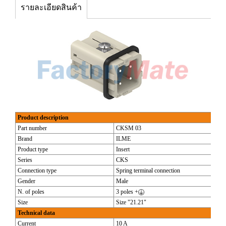
รายละเอียดสินค้า
Product description
Part number
CKSM 03
Brand
ILME
Product type
Insert
Series
CKS
Connection type
Spring terminal connection
Gender
Male
N. of poles
3 poles +
Size
Size "21.21"
Technical data
Current
10 A