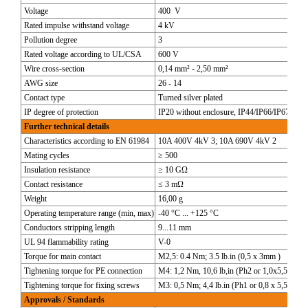
Voltage
400 V
Rated impulse withstand voltage
4 kV
Pollution degree
3
Rated voltage according to UL/CSA
600 V
Wire cross-section
0,14 mm² - 2,50 mm²
AWG size
26 - 14
Contact type
Turned silver plated
IP degree of protection
IP20 without enclosure, IP44/IP66/IP67/IP68
Further technical details
Characteristics according to EN 61984
10A 400V 4kV 3; 10A 690V 4kV 2
Mating cycles
≥ 500
Insulation resistance
≥ 10 GΩ
Contact resistance
≤ 3 mΩ
Weight
16,00 g
Operating temperature range (min, max)
-40 °C ... +125 °C
Conductors stripping length
9...11 mm
UL 94 flammability rating
V-0
Torque for main contact
M2,5: 0.4 Nm; 3.5 lb.in (0,5 x 3mm )
Tightening torque for PE connection
M4: 1,2 Nm, 10,6 lb,in (Ph2 or 1,0x5,5mm )
Tightening torque for fixing screws
M3: 0,5 Nm; 4,4 lb.in (Ph1 or 0,8 x 5,5 mm)
Approvals / Standards