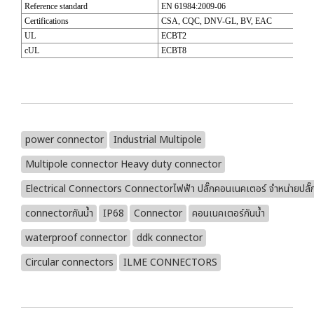
Reference standard
EN 61984:2009-06
Certifications
CSA, CQC, DNV-GL, BV, EAC
UL
ECBT2
cUL
ECBT8
power connector
Industrial Multipole
Multipole connector Heavy duty connector
Electrical Connectors Connectorไฟฟ้า ปลั๊กคอนเนคเตอร์ จำหน่ายปลั๊
connectorกันน้ำ
IP68
Connector
คอนเนคเตอร์กันน้ำ
waterproof connector
ddk connector
Circular connectors
ILME CONNECTORS