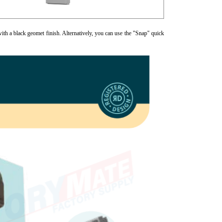
with a black geomet finish. Alternatively, you can use the "Snap" quick