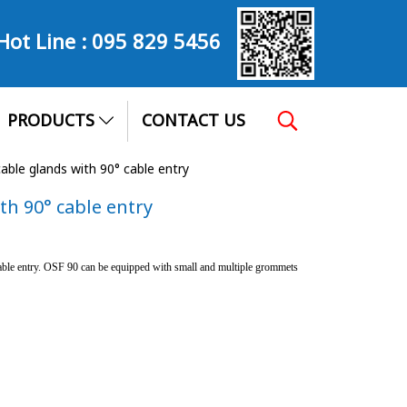
Hot Line :
095 829 5456
PRODUCTS
CONTACT US
cable glands with 90° cable entry
th 90° cable entry
cable entry. OSF 90 can be equipped with small and multiple grommets