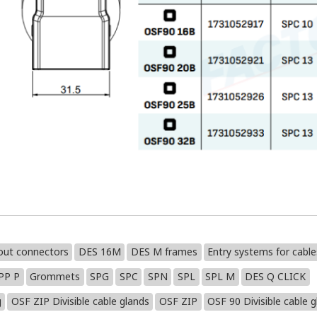
out connectors
DES 16M
DES M frames
Entry systems for cabl
PP P
Grommets
SPG
SPC
SPN
SPL
SPL M
DES Q CLICK
g
OSF ZIP Divisible cable glands
OSF ZIP
OSF 90 Divisible cable g