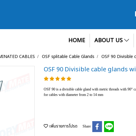
HOME
ABOUT US
MINATED CABLES
OSF splitable Cable Glands
OSF 90 Divisible 
OSF 90 Divisible cable glands wi
OSF 90 is a divisible cable gland with metric threads with 90° 
for cables with diameter from 2 to 14 mm
เพิ่มรายการโปรด
Share