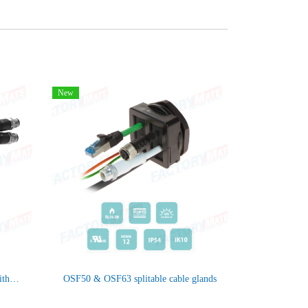
New
OSF ZIP Divisible cable glands with snap fastening
OSF50 & OSF63 splitable cable glands