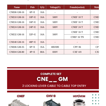
Name
Pole
I(A)
Voltage(V)
Female(socket)
Male(plug)
CNE06 GM-16
6P+E
16A
-
-
-
CNE10 GM-16
10P+E
16A
500V
CNEF 10 T
CNEM 10 T
CNE16 GM-16
16P+E
16A
500V
CNEF 16 T
CNEM 16 T
CNE24 GM-16
24P+E
16A
500V
CNEF 24 T
CNEM 24 T
CNEF 16 T
CNEM 16 T
CNE32 GM-16
32P+E
16A
500V
CNEF 16 TN
CNEM 16 T
CNE48 GM-16
48P+E
16A
-
-
-
CNE06 GM-35
6P+E
35A
400/690
CPF 06
CPM 06
CNE04 GM-80
4P+E
80A
830V
CXF 4/0
CXM 4/0